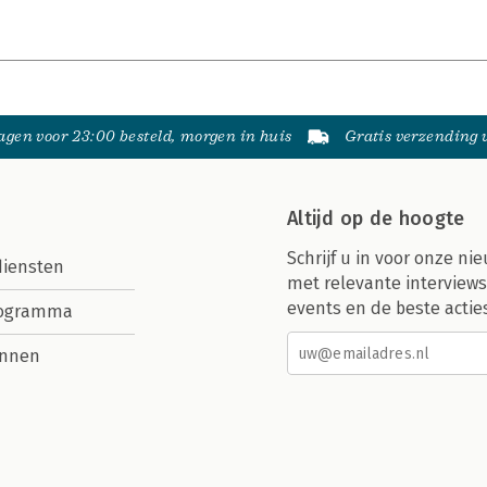
gen voor 23:00 besteld, morgen in huis
Gratis verzending
Altijd op de hoogte
Schrijf u in voor onze nie
diensten
met relevante interviews
events en de beste actie
rogramma
nnen