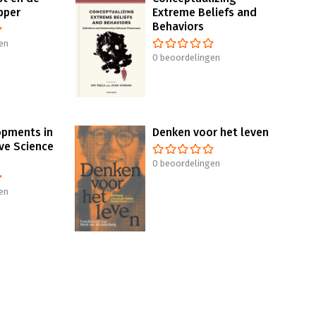
pper
Extreme Beliefs and
Behaviors
en
0 beoordelingen
pments in
Denken voor het leven
ve Science
0 beoordelingen
en