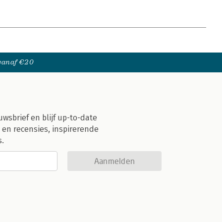
 vanaf €20
uwsbrief en blijf up-to-date
 en recensies, inspirerende
s.
Aanmelden