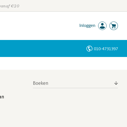
 vanaf €20
Inloggen
010-4731397
Personen
Trefwoorden
Boeken
aan