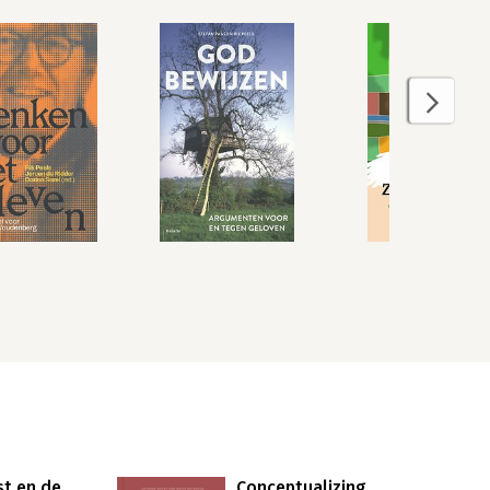
st en de
Conceptualizing