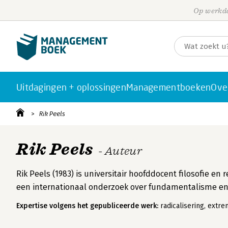
Op werkda
Uitdagingen + oplossingen
Managementboeken
Ove
Rik Peels
Rik Peels
- Auteur
Rik Peels (1983) is universitair hoofddocent filosofie en 
een internationaal onderzoek over fundamentalisme e
Expertise volgens het gepubliceerde werk:
radicalisering, extre