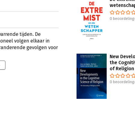
wetenscha
0 beoordeling
arrende tijden. De
oneel volgen elkaar in
randerende gevolgen voor
New Develo
the Cogniti
9
of Religion
0 beoordeling