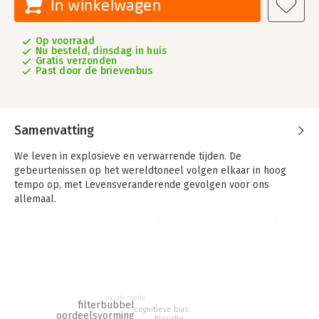
In winkelwagen
Op voorraad
Nu besteld, dinsdag in huis
Gratis verzonden
Past door de brievenbus
Samenvatting
We leven in explosieve en verwarrende tijden. De
gebeurtenissen op het wereldtoneel volgen elkaar in hoog
tempo op, met Levensveranderende gevolgen voor ons
allemaal.
Maar wie of wat moet je nog geloven als feiten ineens ook
maar een mening zijn, of eenvoudigweg worden vervangen
door alternatieve feiten? Als onwelgevallige informatie opeens
nepnieuws heet? Als mensen gevangen zitten in bubbels waar
je nooit meer wordt tegengesproken?
sociale media
Wat je denkt en gelooft, dat doet ertoe. Het bepaalt hoe je
filterbubbel
cognitieve bias
oordeelsvorming
handelt, op wie je stemt, het bepaalt of je je laat vaccineren, of
filosofie