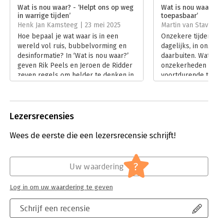
Verschijningsdatum:
13-2-2025
Wat is nou waar? - ‘Helpt ons op weg
Wat is nou waar? 
in warrige tijden’
toepasbaar’
Hoofdrubriek:
Communicatie en media
Henk Jan Kamsteeg | 23 mei 2025
Martin van Stavere
Hoe bepaal je wat waar is in een
Onzekere tijden? 
wereld vol ruis, bubbelvorming en
dagelijks, in onze
desinformatie? In ‘Wat is nou waar?’
daarbuiten. Wat m
geven Rik Peels en Jeroen de Ridder
onzekerheden extr
zeven regels om helder te denken in
voortdurende twijf
verwarrende tijden. In zijn recensie
en wat niet. Wie o
laat Henk Jan Kamsteeg zien hoe
geloven? Hoe onde
actueel én confronterend dat kan
onzin, betrouwbar
zijn.
onbetrouwbare inf
Lezersrecensies
Lees verder
meningen? Dit zon
twijfel te trekken
Wees de eerste die een lezersrecensie schrijft!
Lees verder
?
Uw waardering
Log in om uw waardering te geven
Schrijf een recensie