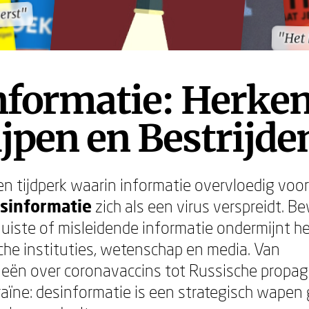
erst"
erst"
"Het
"Het
nformatie: Herke
jpen en Bestrijde
en tijdperk waarin informatie overvloedig voo
sinformatie
zich als een virus verspreidt. B
juiste of misleidende informatie ondermijnt 
che instituties, wetenschap en media. Van
eën over coronavaccins tot Russische propa
raïne: desinformatie is een strategisch wape