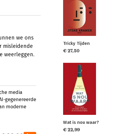
 kunnen we ons
Tricky Tijden
r misleidende
€ 27,50
e weerleggen.
sche media
 AI-gegenereerde
 van moderne
Wat is nou waar?
€ 22,99