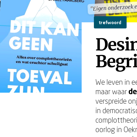
"Eigen onderzoek e
"Eigen onderzoek e
trefwoord
Desi
Begri
We leven in e
maar waar
de
verspreide on
in democratis
complottheori
oorlog in Oek