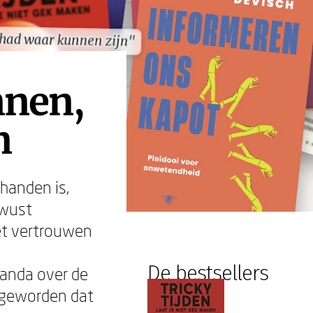
 had waar kunnen zijn"
 had waar kunnen zijn"
nnen,
n
rhanden is,
ewust
het vertrouwen
De bestsellers
ganda over de
n geworden dat