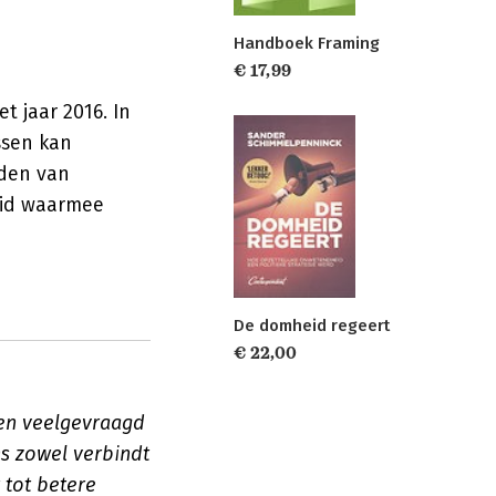
Handboek Framing
€ 17,99
t jaar 2016. In
ssen kan
iden van
eid waarmee
De domheid regeert
€ 22,00
 en veelgevraagd
s zowel verbindt
 tot betere