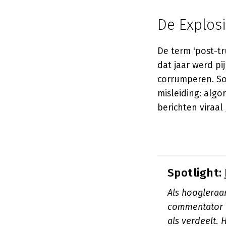
De Explos
De term 'post-tr
dat jaar werd pij
corrumperen. So
misleiding: alg
berichten viraal
Spotlight:
Als hoogleraar
commentator a
als verdeelt. 