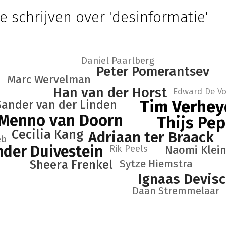
e schrijven over 'desinformatie'
Daniel Paarlberg
Peter Pomerantsev
Marc Wervelman
Han van der Horst
Edward De V
Tim Verhe
Sander van der Linden
Menno van Doorn
Thijs Pe
Cecilia Kang
Adriaan ter Braack
eb
der Duivestein
Rik Peels
Naomi Klei
Sytze Hiemstra
Sheera Frenkel
Ignaas Devis
Daan Stremmelaar