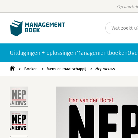
Op werkda
Uitdagingen + oplossingen
Managementboeken
Ove
Boeken
Mens en maatschappij
Nepnieuws