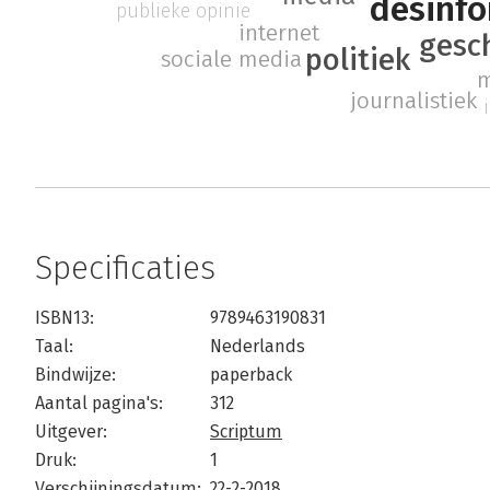
desinfo
publieke opinie
internet
gesc
politiek
sociale media
m
journalistiek
Specificaties
ISBN13:
9789463190831
Taal:
Nederlands
Bindwijze:
paperback
Aantal pagina's:
312
Uitgever:
Scriptum
Druk:
1
Verschijningsdatum:
22-2-2018