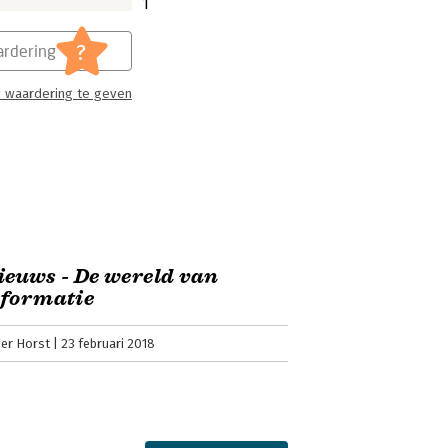
1
?
rdering
 waardering te geven
euws - De wereld van
nformatie
der Horst
23 februari 2018