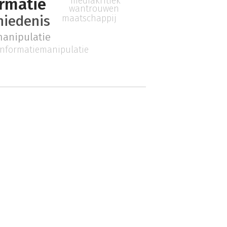
rmatie
mediakritiek
wantrouwen
maatschappij
hiedenis
anipulatie
informatiemanipulatie