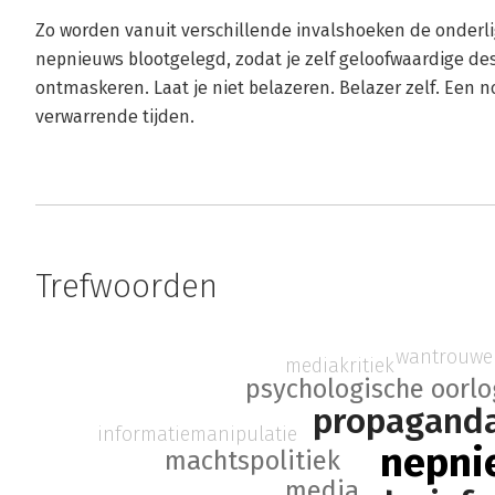
Zo worden vanuit verschillende invalshoeken de onde
nepnieuws blootgelegd, zodat je zelf geloofwaardige de
ontmaskeren. Laat je niet belazeren. Belazer zelf. Een 
verwarrende tijden.
Trefwoorden
wantrouwe
mediakritiek
psychologische oorl
propagand
informatiemanipulatie
nepni
machtspolitiek
media