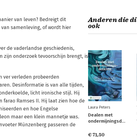
Anderen die di
anier van leven? Bedreigt dit
ook
 van samenleving, of wordt hier
ver de vaderlandse geschiedenis,
 zijn onderzoek tevoorschijn brengt, is
en ver verleden probeerden
en. Desinformatie is van alle tijden,
erkoelde, licht ironische stijl. Hij
arao Ramses II. Hij laat zien hoe de
Laura Peters
oniseerden en hoe Engelse
Dealen met
leon maar een klein mannetje was.
ondermijningsdelicten
envoeter Münzenberg passeren de
€ 71,50