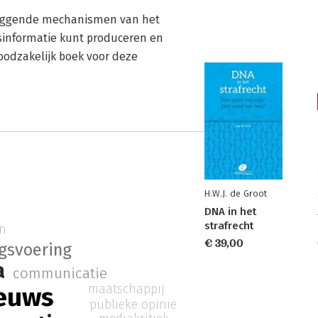
rliggende mechanismen van het
sinformatie kunt produceren en
noodzakelijk boek voor deze
H.W.J. de Groot
DNA in het
strafrecht
n
€ 39,00
ogsvoering
a
communicatie
maatschappij
euws
publieke opinie