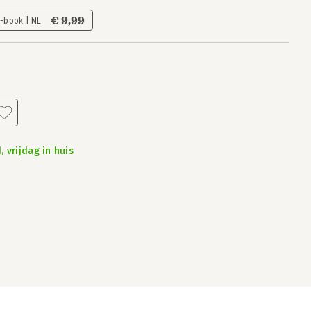
€ 9,99
E-book | NL
 vrijdag in huis