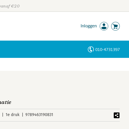
 vanaf €20
Inloggen
010-4731397
Personen
Trefwoorden
matie
1e druk
9789463190831