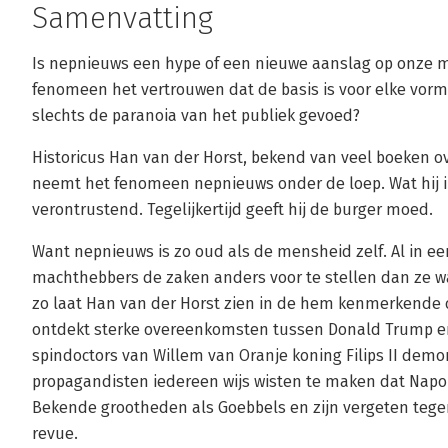
Samenvatting
Is nepnieuws een hype of een nieuwe aanslag op onze m
fenomeen het vertrouwen dat de basis is voor elke vorm
slechts de paranoia van het publiek gevoed?
Historicus Han van der Horst, bekend van veel boeken o
neemt het fenomeen nepnieuws onder de loep. Wat hij in
verontrustend. Tegelijkertijd geeft hij de burger moed.
Want nepnieuws is zo oud als de mensheid zelf. Al in e
machthebbers de zaken anders voor te stellen dan ze war
zo laat Han van der Horst zien in de hem kenmerkende ond
ontdekt sterke overeenkomsten tussen Donald Trump en f
spindoctors van Willem van Oranje koning Filips II dem
propagandisten iedereen wijs wisten te maken dat Napo
Bekende grootheden als Goebbels en zijn vergeten teg
revue.