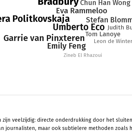
Bradbury
Chun Han Wong
Eva Rammeloo
era Politkovskaja
Stefan Blom
Umberto Eco
Judith B
Tom Lanoye
Garrie van Pinxteren
Leon de Winte
Emily Feng
Zineb El Rhazoui
ijn veelzijdig: directe onderdrukking door het sluite
n journalisten, maar ook subtielere methoden zoals h