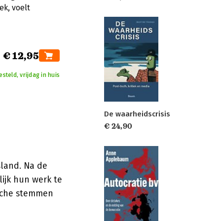
ek, voelt
€ 12,95
teld, vrijdag in huis
De waarheidscrisis
€ 24,90
sland. Na de
ijk hun werk te
ische stemmen