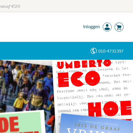
 vanaf €20
Inloggen
010-4731397
Personen
Trefwoorden