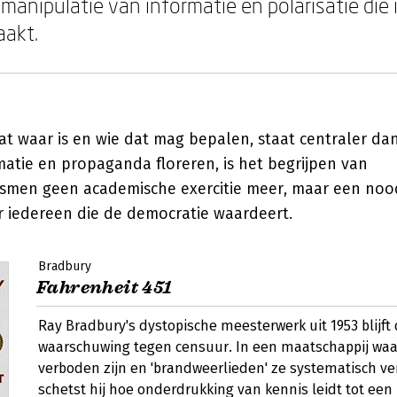
 manipulatie van informatie en polarisatie die
aakt.
t waar is en wie dat mag bepalen, staat centraler dan 
atie en propaganda floreren, is het begrijpen van
men geen academische exercitie meer, maar een nood
r iedereen die de democratie waardeert.
Bradbury
Fahrenheit 451
Ray Bradbury's dystopische meesterwerk uit 1953 blijft
waarschuwing tegen censuur. In een maatschappij wa
verboden zijn en 'brandweerlieden' ze systematisch v
schetst hij hoe onderdrukking van kennis leidt tot een 