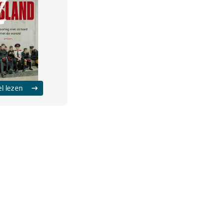
el lezen