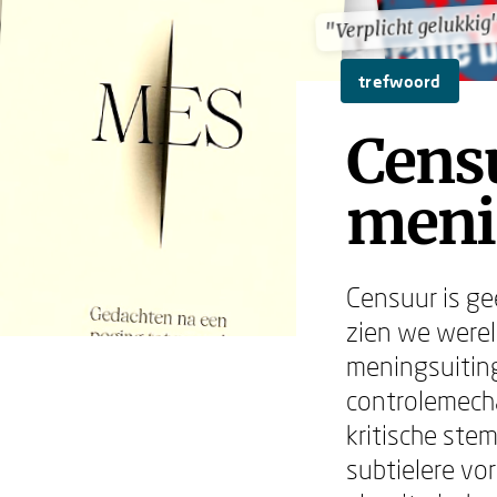
"Verplicht gelukkig
"Verplicht gelukkig
trefwoord
Censu
meni
Censuur is gee
zien we werel
meningsuiting
controlemech
kritische stem
subtielere vo