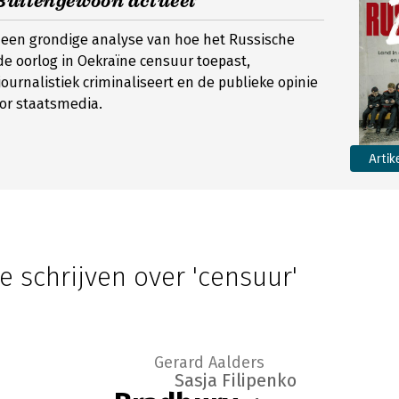
Buitengewoon actueel’
dt een grondige analyse van hoe het Russische
de oorlog in Oekraïne censuur toepast,
journalistiek criminaliseert en de publieke opinie
or staatsmedia.
Artik
e schrijven over 'censuur'
Gerard Aalders
Sasja Filipenko