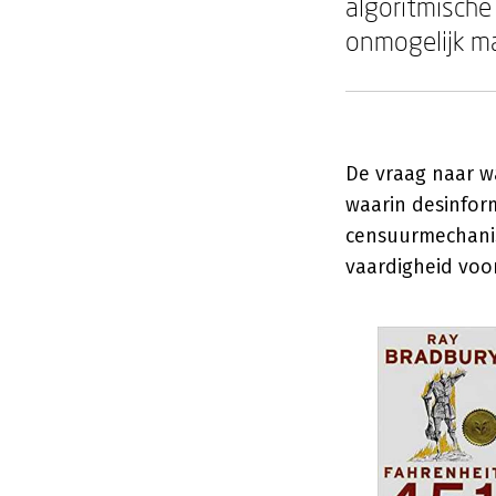
algoritmische
onmogelijk m
De vraag naar wa
waarin desinform
censuurmechanis
vaardigheid voo