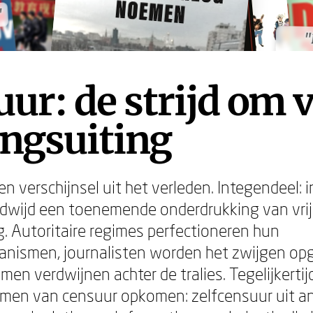
"
"
"
"
ur: de strijd om v
ngsuiting
n verschijnsel uit het verleden. Integendeel: i
dwijd een toenemende onderdrukking van vri
. Autoritaire regimes perfectioneren hun
anismen, journalisten worden het zwijgen op
men verdwijnen achter de tralies. Tegelijkertij
rmen van censuur opkomen: zelfcensuur uit a