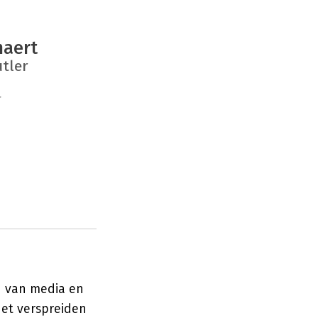
maert
utler
r
n van media en
et verspreiden