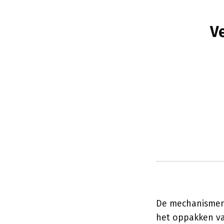
V
De mechanismen z
het oppakken va