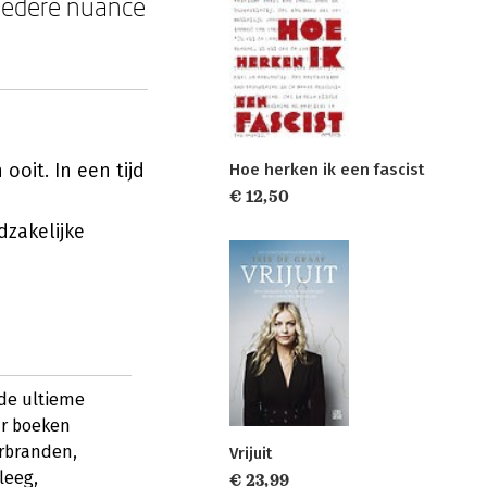
 iedere nuance
ooit. In een tijd
Hoe herken ik een fascist
€ 12,50
zakelijke
 de ultieme
ar boeken
erbranden,
Vrijuit
leeg,
€ 23,99