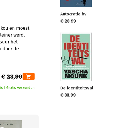
Autocratie bv
€ 23,99
oskou en moest
leiner werd.
nsuur het
h door de
€ 23,99
De identiteitsval
is | Gratis verzonden
€ 33,99