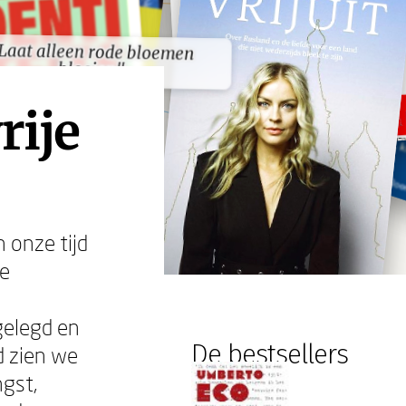
Laat alleen rode bloemen
Laat alleen rode bloemen
bloeien"
bloeien"
rije
n onze tijd
je
gelegd en
De bestsellers
d zien we
ngst,