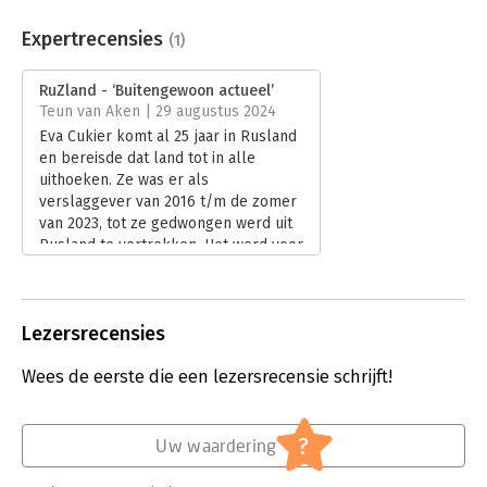
Aantal pagina's:
288
Uitgever:
Prometheus
Expertrecensies
(1)
Druk:
1
Verschijningsdatum:
13-6-2024
RuZland - ‘Buitengewoon actueel’
Teun van Aken | 29 augustus 2024
Hoofdrubriek:
Non-fictie informatief/professioneel
Eva Cukier komt al 25 jaar in Rusland
en bereisde dat land tot in alle
uithoeken. Ze was er als
verslaggever van 2016 t/m de zomer
van 2023, tot ze gedwongen werd uit
Rusland te vertrekken. Het werd voor
westerse journalisten te onveilig en
het risico opgepakt te worden werd
te groot. In ‘RuZland’ doet Cukier
Lezersrecensies
verslag van haar laatste twee jaar als
journalist voor NRC in Rusland.
Wees de eerste die een lezersrecensie schrijft!
Lees verder
?
Uw waardering