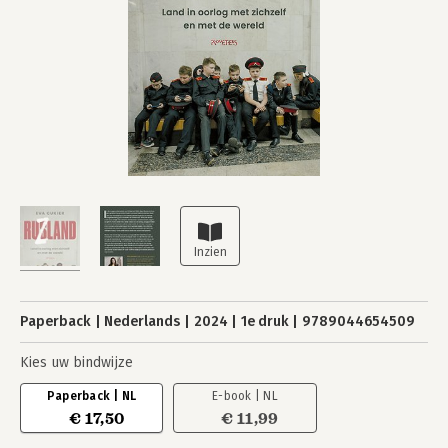
Paperback
Nederlands
2024
1e druk
9789044654509
Kies uw bindwijze
Paperback | NL
E-book | NL
€ 17,50
€ 11,99