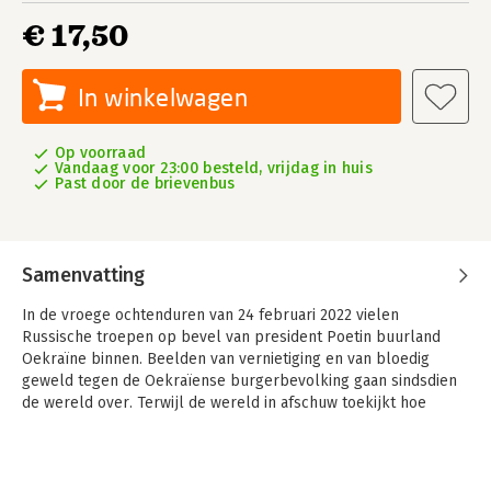
€ 17,50
In winkelwagen
Op voorraad
Vandaag voor 23:00 besteld, vrijdag in huis
Past door de brievenbus
Samenvatting
In de vroege ochtenduren van 24 februari 2022 vielen
Russische troepen op bevel van president Poetin buurland
Oekraïne binnen. Beelden van vernietiging en van bloedig
geweld tegen de Oekraïense burgerbevolking gaan sindsdien
de wereld over. Terwijl de wereld in afschuw toekijkt hoe
Oekraïne met bommen wordt bestookt, krijgen burgers in
Rusland een heel ander beeld van de oorlog voorgeschoteld:
eentje waarin het Russische volk de strijd aanbindt met een
‘naziregime’ in Kyiv en een vuist maakt tegen het imperiale