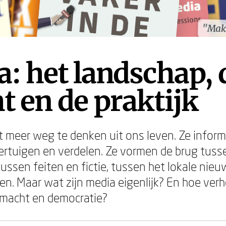
"Mak
"Mak
: het landschap, 
 en de praktijk
et meer weg te denken uit ons leven. Ze inform
ertuigen en verdelen. Ze vormen de brug tuss
tussen feiten en fictie, tussen het lokale nieu
n. Maar wat zijn media eigenlijk? En hoe ver
 macht en democratie?