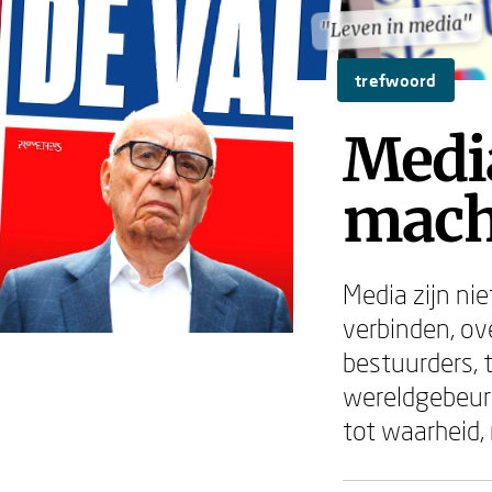
"Leven in media"
"Leven in media"
trefwoord
Media
macht
Media zijn ni
verbinden, ov
bestuurders, 
wereldgebeure
tot waarheid,