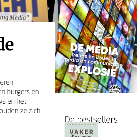
ing Media"
ing Media"
de
eren,
en burgers en
ws en het
houden ze zich
De bestsellers