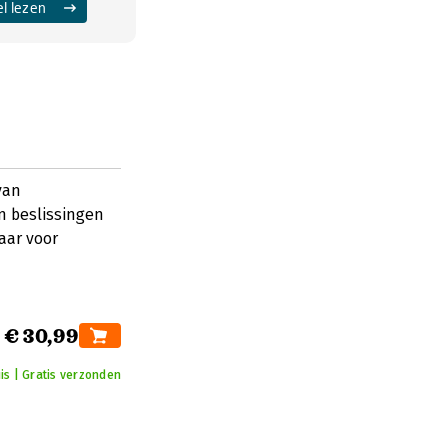
el lezen
van
n beslissingen
aar voor
€ 30,99
is | Gratis verzonden