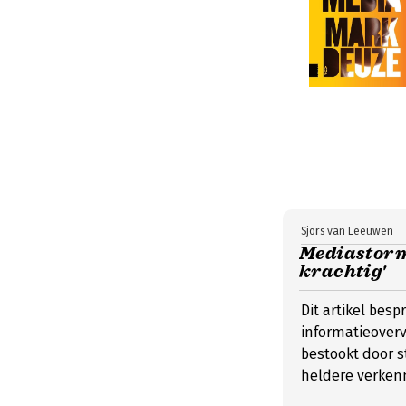
Sjors van Leeuwen
Mediastorm 
krachtig'
Dit artikel bes
informatieover
bestookt door s
heldere verken