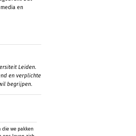
r media en
rsiteit Leiden.
end en verplichte
il begrijpen.
 die we pakken