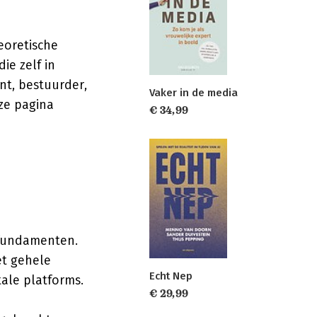
eoretische
ie zelf in
nt, bestuurder,
Vaker in de media
ze pagina
€ 34,99
 fundamenten.
et gehele
Echt Nep
ale platforms.
€ 29,99