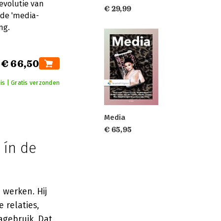
 evolutie van
€ 29,99
de 'media-
ng.
€ 66,50
is | Gratis verzonden
Media
€ 65,95
 ín de
werken. Hij
 relaties,
agebruik. Dat