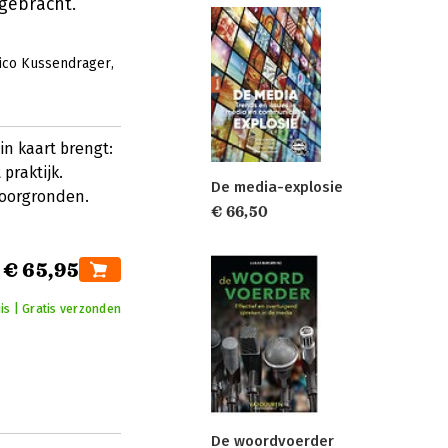
gebracht.
ico Kussendrager
in kaart brengt:
 praktijk.
De media-explosie
doorgronden.
€ 66,50
€ 65,95
is | Gratis verzonden
De woordvoerder