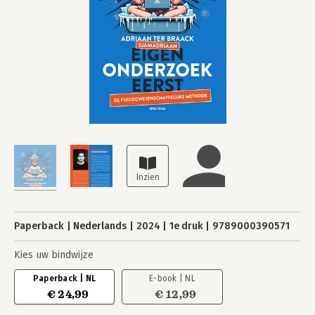
Paperback
Nederlands
2024
1e druk
9789000390571
Kies uw bindwijze
Paperback | NL
E-book | NL
€ 24,99
€ 12,99