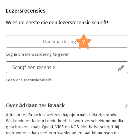
Aantal pagina's:
296
Uitgever:
Het Spectrum
Lezersrecensies
Druk:
1
Verschijningsdatum:
18-6-2024
Wees de eerste die een lezersrecensie schrijft!
Hoofdrubriek:
Mens en maatschappij
?
Uw waardering
Log in om uw waardering te geven
Schrijf een recensie
Lees ons recensiebeleid
Over Adriaan ter Braack
Adriaan ter Braack is wetenschapsjournalist. Na zijn studie 
Wiskunde en Natuurkunde heeft hij voor verscheidene media 
geschreven, zoals Quest, VICE en NOS. Het liefst schrijft hij 
over wetenschap met een kwinkslag en laat hij mensen de 