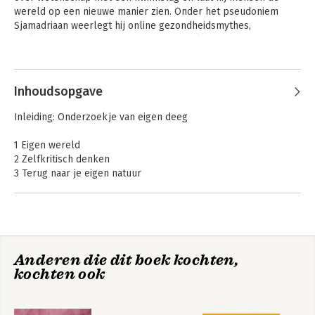
wereld op een nieuwe manier zien. Onder het pseudoniem 
Sjamadriaan weerlegt hij online gezondheidsmythes, 
analyseert hij pseudowetenschap en stelt hij de verspreiding 
van desinformatie door influencers, BN’ers en mediamerken 
aan de kaak. Eerder schreef hij 
Het universum is een klootzak
.
Inhoudsopgave
Inleiding: Onderzoekje van eigen deeg
1 Eigen wereld
2 Zelfkritisch denken
3 Terug naar je eigen natuur
4 Eigen risico
5 Ik doe Eigen Onderzoek, dus ik ben
6 Eigen lichaam, eigen geest, eigen anekdote
7 Het zelf maken
8 Eigen zeepkist
Anderen die dit boek kochten,
9 Eigen vitamines en mineralen
kochten ook
10 Eigen warme bad
11 Jezelf aarden
12 Samen voor ons Eigen Onderzoek
13 Mijn waarheid en zelfreflectie