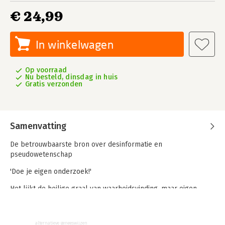
€ 24,99
In winkelwagen
Op voorraad
Nu besteld, dinsdag in huis
Gratis verzonden
Samenvatting
De betrouwbaarste bron over desinformatie en
pseudowetenschap
'Doe je eigen onderzoek!'
Het lijkt de heilige graal van waarheidsvinding, maar eigen
onderzoek eindigt maar al te vaak in onjuiste conclusies,
losgezongen wereldbeelden en koddige pseudowetenschap.
Waarom spelen mensen zo graag zelf onderzoeker en waarom
alternatieve geneeswijzen