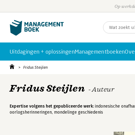
Op werkda
Uitdagingen + oplossingen
Managementboeken
Ove
Fridus Steijlen
Fridus Steijlen
- Auteur
Expertise volgens het gepubliceerde werk:
indonesische onafhan
oorlogsherinneringen, mondelinge geschiedenis