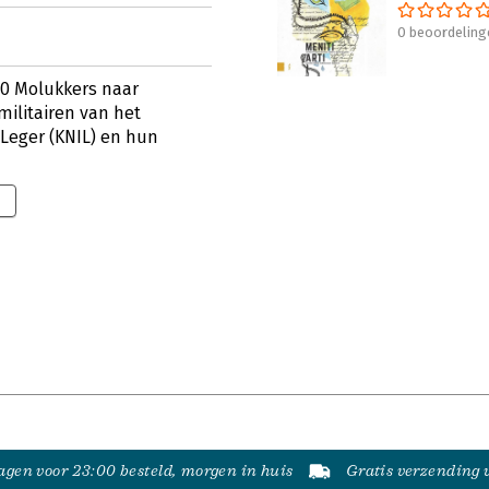
0 beoordeling
00 Molukkers naar
militairen van het
 Leger (KNIL) en hun
gen voor 23:00 besteld, morgen in huis
Gratis verzending