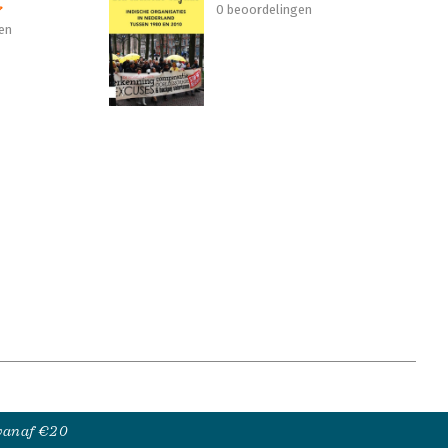
0 beoordelingen
en
 vanaf €20