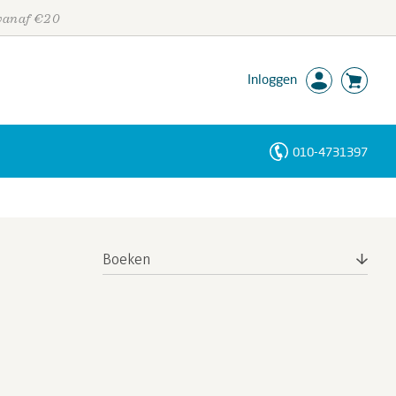
 vanaf €20
Inloggen
010-4731397
Personen
Trefwoorden
Boeken