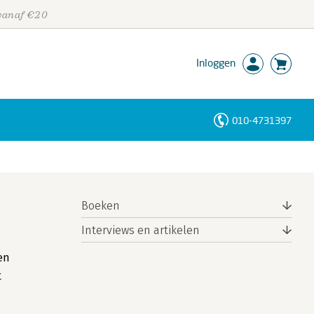
 vanaf €20
Inloggen
010-4731397
Personen
Trefwoorden
Boeken
Interviews en artikelen
en
t