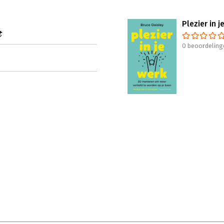
Plezier in j
t
0 beoordeling