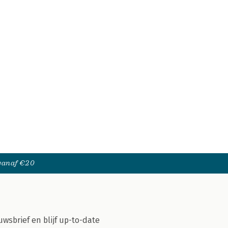
 vanaf €20
uwsbrief en blijf up-to-date