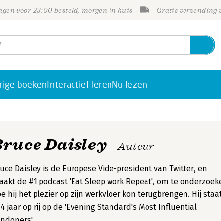
gen voor 23:00 besteld, morgen in huis
Gratis verzending
rige boeken
Interactief leren
Nu lezen
Bruce Daisley
- Auteur
uce Daisley is de Europese Vide-president van Twitter, en
akt de #1 podcast 'Eat Sleep work Repeat', om te onderzoek
e hij het plezier op zijn werkvloer kon terugbrengen. Hij staa
 4 jaar op rij op de 'Evening Standard's Most Influential
ndoners'.