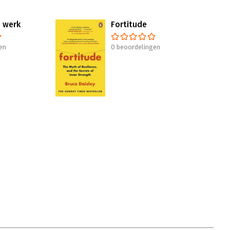
e werk
Fortitude
en
0 beoordelingen