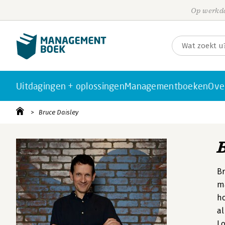
Op werkda
Uitdagingen + oplossingen
Managementboeken
Ove
Bruce Daisley
Br
ma
ho
al
Lo