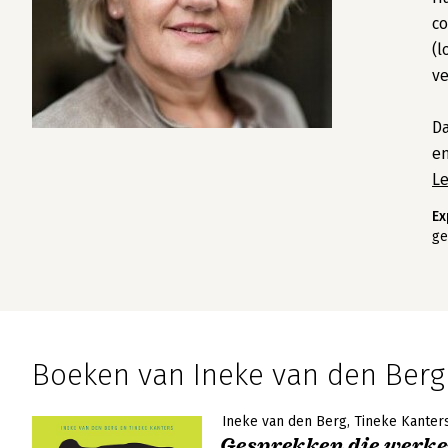
co
(l
ve
Da
en
L
Ex
ge
Boeken van Ineke van den Berg
Ineke van den Berg
Tineke Kanter
Gesprekken die werk