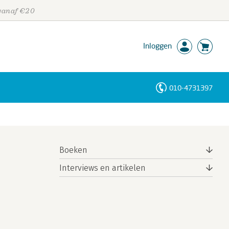
 vanaf €20
Inloggen
010-4731397
Personen
Trefwoorden
Boeken
Interviews en artikelen