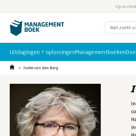
Op werkda
Uitdagingen + oplossingen
Managementboeken
Ove
Ineke van den Berg
In
co
Ha
in
Ha