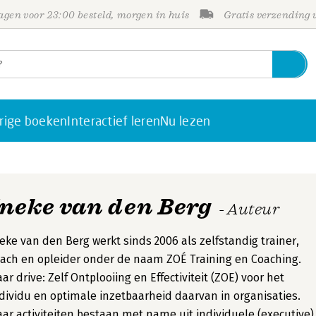
gen voor 23:00 besteld, morgen in huis
Gratis verzending
rige boeken
Interactief leren
Nu lezen
Ineke van den Berg
- Auteur
eke van den Berg werkt sinds 2006 als zelfstandig trainer,
ach en opleider onder de naam ZOÉ Training en Coaching.
ar drive: Zelf Ontplooiing en Effectiviteit (ZOE) voor het
dividu en optimale inzetbaarheid daarvan in organisaties.
ar activiteiten bestaan met name uit individuele (executive)