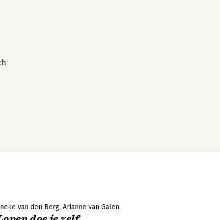
ch
Ineke van den Berg
Arianne van Galen
Lopen doe je zelf