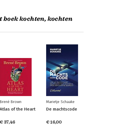
t boek kochten, kochten
Brené Brown
Marietje Schaake
Atlas of the Heart
De machtscode
€ 37,46
€ 16,00