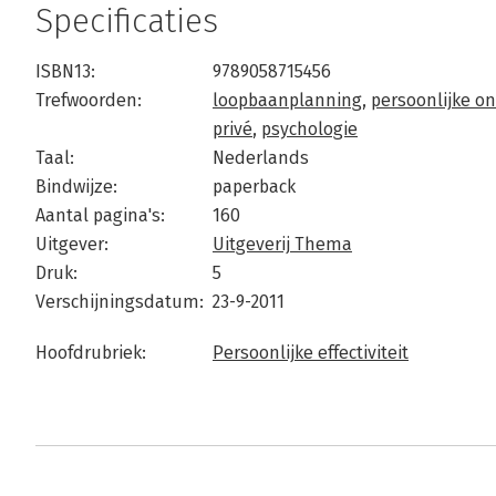
Specificaties
ISBN13:
9789058715456
Trefwoorden:
loopbaanplanning
,
persoonlijke on
privé
,
psychologie
Taal:
Nederlands
Bindwijze:
paperback
Aantal pagina's:
160
Uitgever:
Uitgeverij Thema
Druk:
5
Verschijningsdatum:
23-9-2011
Hoofdrubriek:
Persoonlijke effectiviteit