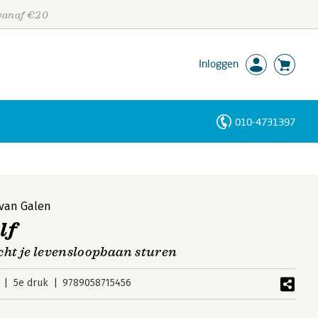
 vanaf €20
Inloggen
010-4731397
Personen
Trefwoorden
 van Galen
lf
cht je levensloopbaan sturen
5e druk
9789058715456