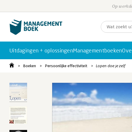
Op werkda
Uitdagingen + oplossingen
Managementboeken
Ove
Boeken
Persoonlijke effectiviteit
Lopen doe je zelf