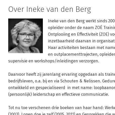
Over Ineke van den Berg
Ineke van den Berg werkt sinds 2006
opleider onder de naam ZOÉ Training
Ontplooiing en Effectiviteit (ZOE) v
inzetbaarheid daarvan in organisatie
Haar activiteiten bestaan met name 
en outplacementtrajecten, opleiden 
supervisie en workshops/inleidingen verzorgen. 

Daarvoor heeft zij jarenlang ervaring opgedaan als train
bedrijfsleven, o.a. bij en via Schouten & Nelissen. Gedur
ontwikkeld en gespecialiseerd  in met name: loopbaanon
(persoonlijk) leiderschap en effectieve communicatie. 

Tot nu toe verschenen drie boeken van haar hand: Werk
(2003), Lopen doe je zelf (2005, 2011) en Gesprekken die w