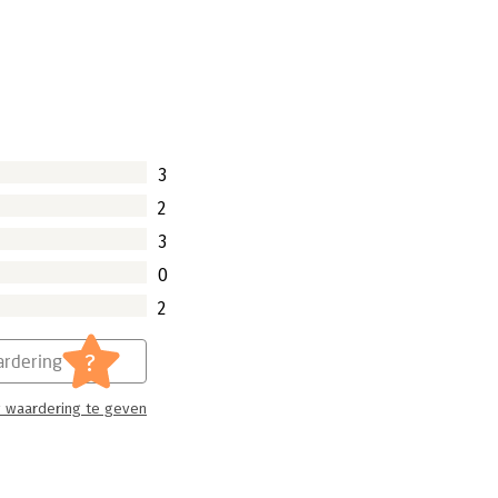
3
2
3
0
2
?
rdering
 waardering te geven