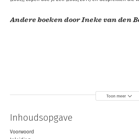
Andere boeken door Ineke van den B
Toon meer
Gesprekken die
Gesprekken die
werken
werken
Inhoudsopgave
Bekijk alle boeken
Voorwoord