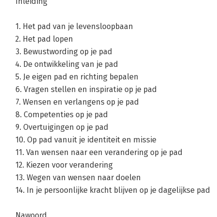
Over Arianne van Galen
Inleiding
Arianne van Galen is eigenaar van 
1. Het pad van je levensloopbaan
van CoachSpeelplaats. Al meer dan 
2. Het pad lopen
medewerkers, teams en organisaties
3. Bewustwording op je pad
resultaten te behalen. Hiernaast le
4. De ontwikkeling van je pad
Van haar hand verschenen eerder bi
5. Je eigen pad en richting bepalen
met leidinggeven', 'Coachend leidin
6. Vragen stellen en inspiratie op je pad
rechts'.

7. Wensen en verlangens op je pad
www.diamantcoaching.nl
8. Competenties op je pad
9. Overtuigingen op je pad
10. Op pad vanuit je identiteit en missie
Andere boeken door Arianne van Ga
11. Van wensen naar een verandering op je pad
12. Kiezen voor verandering
13. Wegen van wensen naar doelen
Bekijk alle boeken
14. In je persoonlijke kracht blijven op je dagelijkse pad
Nawoord