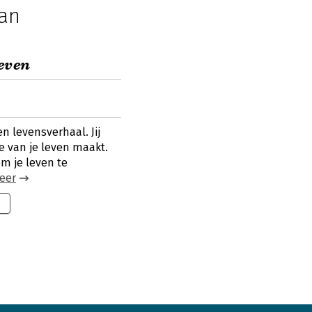
an
leven
en levensverhaal. Jij
je van je leven maakt.
om je leven te
eer