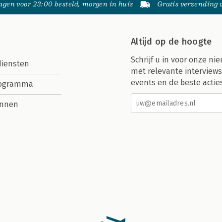
gen voor 23:00 besteld, morgen in huis
Gratis verzending
Altijd op de hoogte
Schrijf u in voor onze nie
diensten
met relevante interviews
events en de beste actie
rogramma
nnen