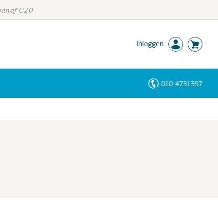
 vanaf €20
Inloggen
010-4731397
Personen
Trefwoorden