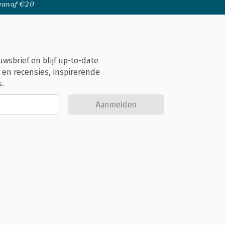
 vanaf €20
uwsbrief en blijf up-to-date
 en recensies, inspirerende
s.
Aanmelden