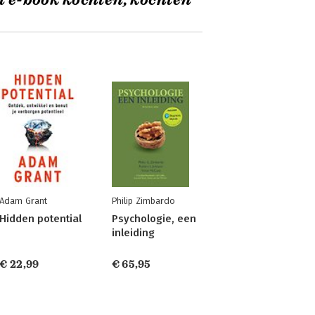
t e-book kochten, kochten
Adam Grant
Philip Zimbardo
Hidden potential
Psychologie, een
inleiding
€ 22,99
€ 65,95