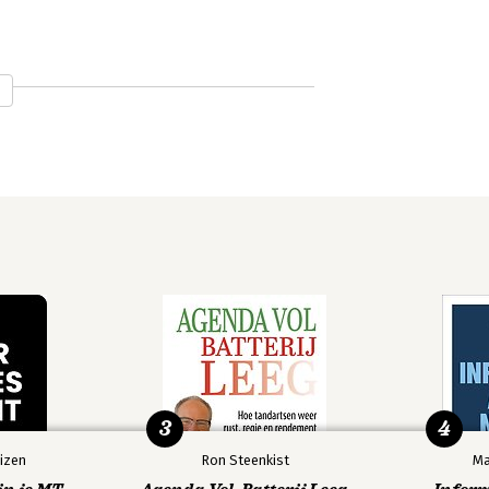
3
4
izen
Ron Steenkist
Ma