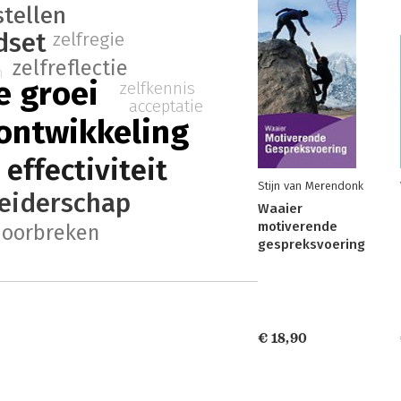
stellen
dset
zelfregie
zelfreflectie
n
e groei
zelfkennis
acceptatie
 ontwikkeling
effectiviteit
Stijn van Merendonk
leiderschap
Waaier
motiverende
doorbreken
gespreksvoering
€ 18,90