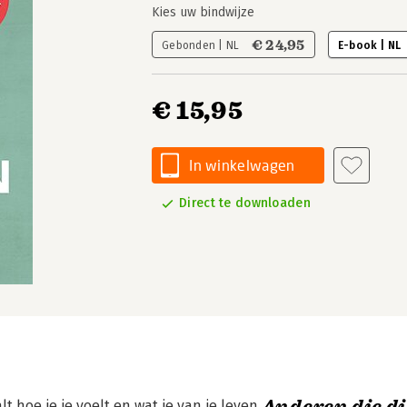
Kies uw bindwijze
€ 24,95
Gebonden | NL
E-book | NL
€ 15,95
In winkelwagen
Direct te downloaden
lt hoe je je voelt en wat je van je leven