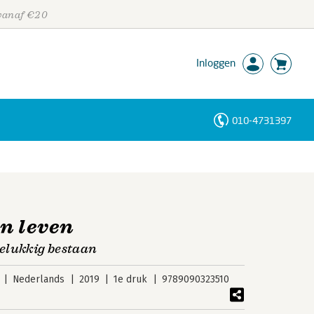
 vanaf €20
Inloggen
010-4731397
Personen
Trefwoorden
en leven
elukkig bestaan
Nederlands
2019
1e druk
9789090323510