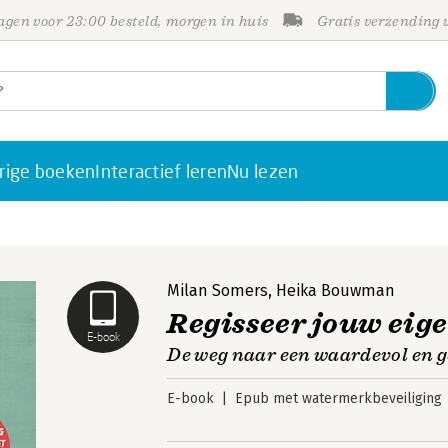
gen voor 23:00 besteld, morgen in huis
Gratis verzending
rige boeken
Interactief leren
Nu lezen
Milan Somers
,
Heika Bouwman
Regisseer jouw eig
E-book
De weg naar een waardevol en g
E-book
Epub met watermerkbeveiliging