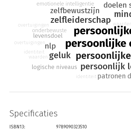
emotionele intelligentie
doelen 
zelfbewustzijn
min
zelfleiderschap
waarde
overtuigingen
persoonlijk
onderbewuste
levensdoel
persoonlijke
overtuigingen
nlp
identiteit
persoonlijke 
geluk
waarden
persoonlijk 
logische niveaus
patronen 
identiteit
Specificaties
ISBN13:
9789090323510