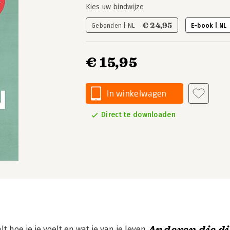
Kies uw bindwijze
€ 24,95
Gebonden | NL
E-book | NL
€ 15,95
In winkelwagen
Direct te downloaden
lt hoe je je voelt en wat je van je leven