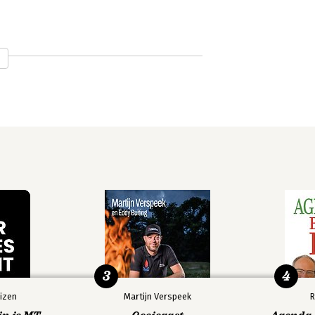
3
4
izen
Martijn Verspeek
R