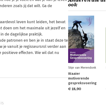
Anderen die di
ook
deren zoals jij dat wilt. Ga de
waardevol leven kunt leiden, het bevat
nt doen om het maximale uit jezelf en
in de dagelijkse praktijk.
oude patronen en ben je in staat deze te
 je vanuit je regisseursrol verder aan
 positieve effecten. Wie wil dat nu
Stijn van Merendonk
Waaier
motiverende
gespreksvoering
€ 18,90
is