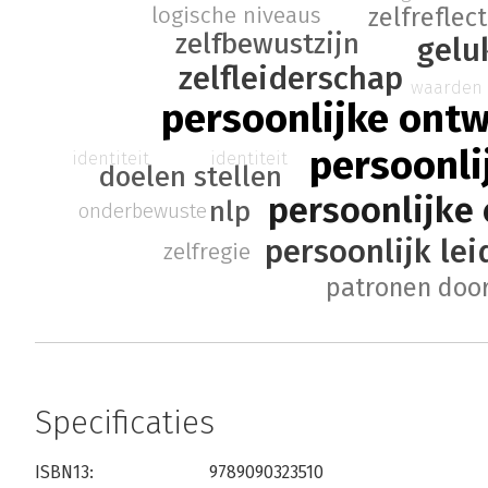
zelfreflect
logische niveaus
zelfbewustzijn
gelu
zelfleiderschap
waarden
persoonlijke ontw
persoonli
identiteit
identiteit
doelen stellen
persoonlijke 
nlp
onderbewuste
persoonlijk le
zelfregie
patronen doo
Specificaties
ISBN13:
9789090323510