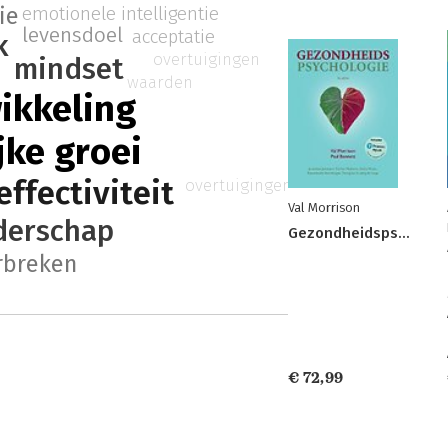
ie
emotionele intelligentie
levensdoel
acceptatie
k
overtuigingen
mindset
waarden
ikkeling
jke groei
effectiviteit
overtuigingen
Val Morrison
iderschap
Gezondheidspsychologie
rbreken
€ 72,99