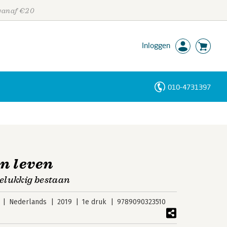
 vanaf €20
Inloggen
010-4731397
Personen
Trefwoorden
en leven
elukkig bestaan
Nederlands
2019
1e druk
9789090323510