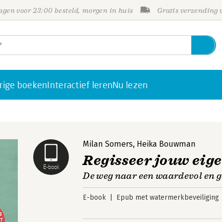
gen voor 23:00 besteld, morgen in huis
Gratis verzending
rige boeken
Interactief leren
Nu lezen
Milan Somers
,
Heika Bouwman
Regisseer jouw eig
E-book
De weg naar een waardevol en g
E-book
Epub met watermerkbeveiliging