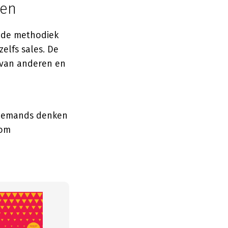
den
t de methodiek
elfs sales. De
d van anderen en
 iemands denken
 om