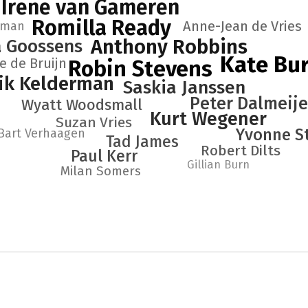
Irene van Gameren
Romilla Ready
Anne-Jean de Vries
wman
Anthony Robbins
a Goossens
Kate Bu
e de Bruijn
Robin Stevens
ik Kelderman
Saskia Janssen
Peter Dalmeije
Wyatt Woodsmall
Kurt Wegener
Suzan Vries
Yvonne S
Bart Verhaagen
Tad James
Robert Dilts
Paul Kerr
Gillian Burn
Milan Somers