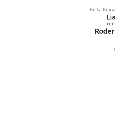
Heika Bou
Li
Iren
Roder