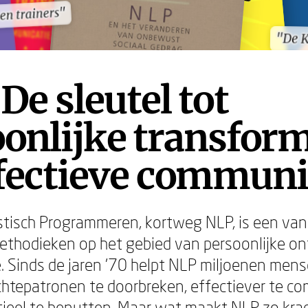
en trainers"
en trainers"
"De 
"De 
De sleutel tot
onlijke transform
fectieve communi
tisch Programmeren, kortweg NLP, is een va
methodieken op het gebied van persoonlijke on
 Sinds de jaren '70 helpt NLP miljoenen men
htepatronen te doorbreken, effectiever te c
ieel te benutten. Maar wat maakt NLP zo kra