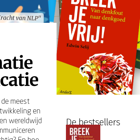
Kracht van NLP"
Kracht van NLP"
atie
catie
n de meest
twikkeling en
sen wereldwijd
De bestsellers
ommuniceren
chtig? En hoe