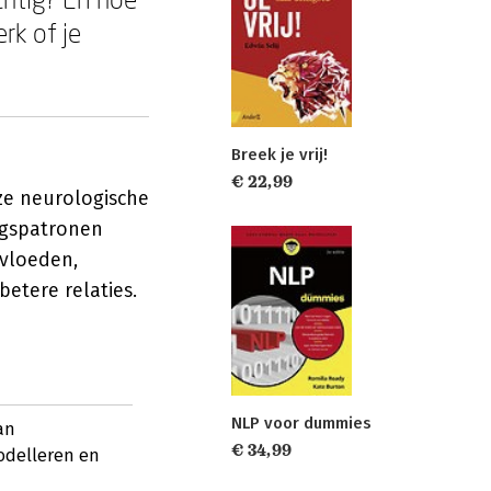
rk of je
Breek je vrij!
€ 22,99
nze neurologische
agspatronen
nvloeden,
etere relaties.
NLP voor dummies
an
€ 34,99
odelleren en