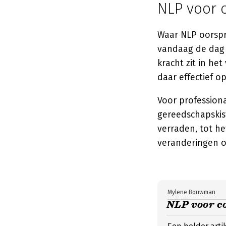
NLP voor 
Waar NLP oorspr
vandaag de dag b
kracht zit in he
daar effectief op
Voor profession
gereedschapski
verraden, tot h
veranderingen o
Mylene Bouwman
NLP voor co