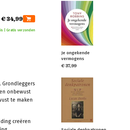
€ 34,99
is | Gratis verzonden
Je ongekende
vermogens
€ 37,99
e. Grondleggers
ten onbewust
wust te maken
nding creëren
ing
Sociale denkpatronen