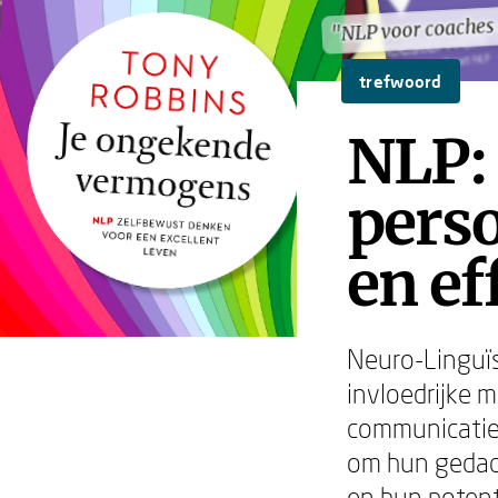
"NLP voor coaches 
"NLP voor coaches 
trefwoord
NLP: 
perso
en ef
Neuro-Linguïs
invloedrijke 
communicatie.
om hun gedac
en hun potent