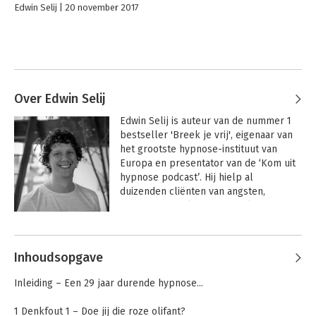
Edwin Selij
20 november 2017
Over Edwin Selij
Edwin Selij is auteur van de nummer 1 
bestseller 'Breek je vrij', eigenaar van 
het grootste hypnose-instituut van 
Europa en presentator van de ‘Kom uit 
hypnose podcast’. Hij hielp al 
duizenden cliënten van angsten, 
depressies, ziekten en problemen af 
met de simpele techniek die je vindt in 
Andere boeken door Edwin Selij
dit nieuwe boek.
Inhoudsopgave
Inleiding – Een 29 jaar durende hypnose...
1 Denkfout 1 – Doe jij die roze olifant?