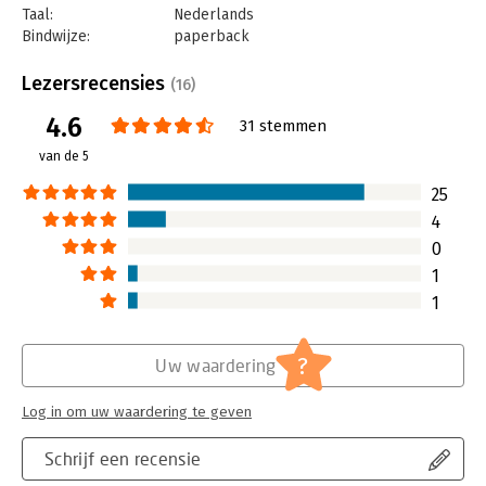
Taal:
Nederlands
Bindwijze:
paperback
Aantal pagina's:
160
Uitgever:
AnderZ
Lezersrecensies
(16)
Druk:
1
4.6
Verschijningsdatum:
19-10-2017
31 stemmen
van de 5
Hoofdrubriek:
Psychologie
25
4
0
1
1
?
Uw waardering
Log in om uw waardering te geven
Schrijf een recensie