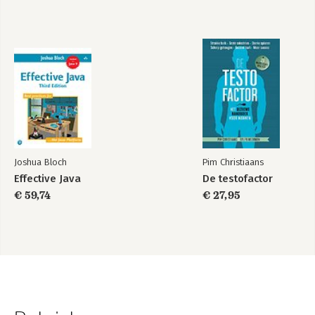
9 Hoe houd ik het allemaal vol?
9.1 Aandacht en informatie
9.2 Priming
9.3 Dagelijkse routine
Epiloog
Over de auteur
Literatuur
Joshua Bloch
Pim Christiaans
Effective Java
De testofactor
€ 59,74
€ 27,95