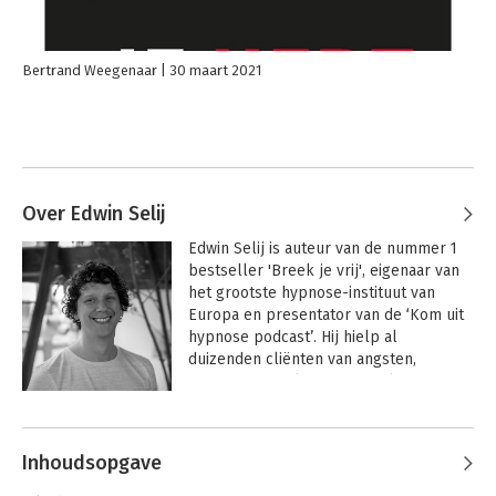
Bertrand Weegenaar
30 maart 2021
Over Edwin Selij
Edwin Selij is auteur van de nummer 1 
bestseller 'Breek je vrij', eigenaar van 
het grootste hypnose-instituut van 
Europa en presentator van de ‘Kom uit 
hypnose podcast’. Hij hielp al 
duizenden cliënten van angsten, 
depressies, ziekten en problemen af 
met de simpele techniek die je vindt in 
Andere boeken door Edwin Selij
dit nieuwe boek.
Inhoudsopgave