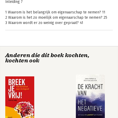
Inleiding 7
1 Waarom is het belangrijk om eigenaarschap te nemen? 11
2 Waarom is het zo moeilijk om eigenaarschap te nemen? 25
3 Waarom wordt er zo weinig over gepraat? 41
4 Wat is eigenaarschap eigenlijk? 53
5 Wat voor effect heeft geloof? 71
6 Wat is de belofte wanneer je eigenaarschap neemt? 85
7 Hoe word je eigenaar? 95
8 Hoe ga je dit in de praktijk doen? 105
Breek je vrij!
De laatste hypnose
Anderen die dit boek kochten,
9 Praktische tips om direct te doen 125
kochten ook
Tot slot 133
Bronnen 135