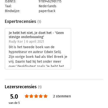
ISBN13:
9789462961715
Taal:
Nederlands
Bindwijze:
paperback
Aantal pagina's:
136
Uitgever:
AnderZ
Expertrecensies
(1)
Druk:
1
Verschijningsdatum:
11-3-2021
Je hebt het niet, je doet het - 'Geen
stevige onderbouwing'
Hoofdrubriek:
Psychologie
Rudy Kor | 6 april 2021
Dit is het tweede boek van de
hypnotiseur en auteur Edwin Selij.
Zijn vorige boek had als titel Breek je
vrij. Daarin had hij het onder meer
over ‘denkfouten' zoals ‘Je hebt het
niet, je doet het' en ‘is het nou een
probleem of gewoon een feit?'
Lees verder
Lezersrecensies
(1)
5.0
2 stemmen
van de 5