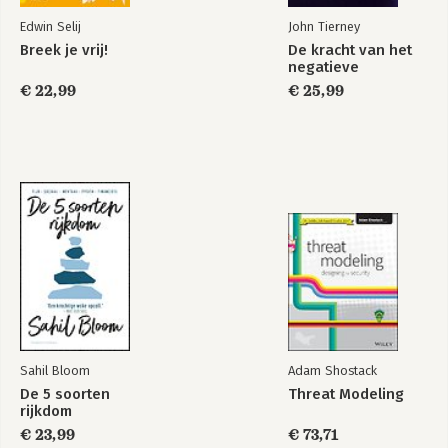
Edwin Selij
John Tierney
De laatste hypnose
The Three Minute
Breek je vrij!
De kracht van het
Reset
negatieve
€ 22,99
€ 25,99
Bekijk alle boeken
Sahil Bloom
Adam Shostack
De 5 soorten
Threat Modeling
rijkdom
€ 23,99
€ 73,71