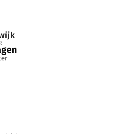
wijk
g
agen
ter