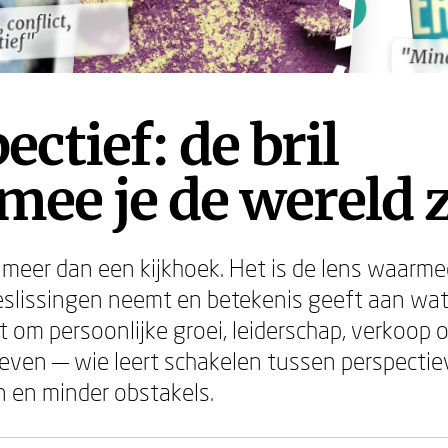
 conflict,
 conflict,
tief"
tief"
"Min
"Min
ectief: de bril
ee je de wereld z
 meer dan een kijkhoek. Het is de lens waarmee
eslissingen neemt en betekenis geeft aan wa
t om persoonlijke groei, leiderschap, verkoop
 leven — wie leert schakelen tussen perspectie
 en minder obstakels.