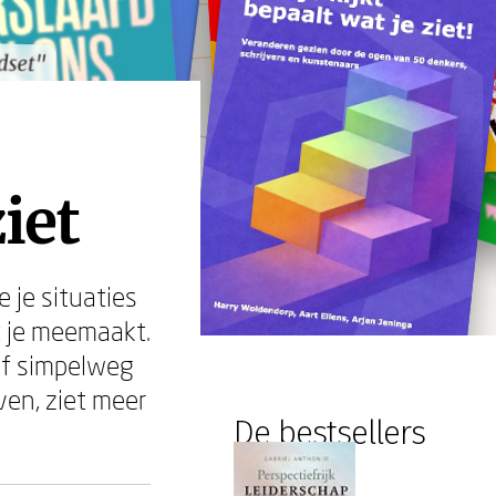
dset"
dset"
iet
 je situaties
t je meemaakt.
 of simpelweg
ven, ziet meer
De bestsellers