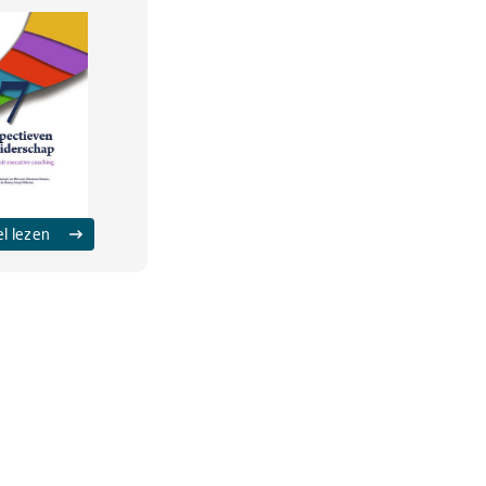
el lezen