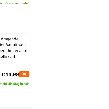
is | Gratis verzonden
e dragende
ct. Vanuit welk
ezer het ervaart
elkracht.
€ 15,99
teld, dinsdag in huis