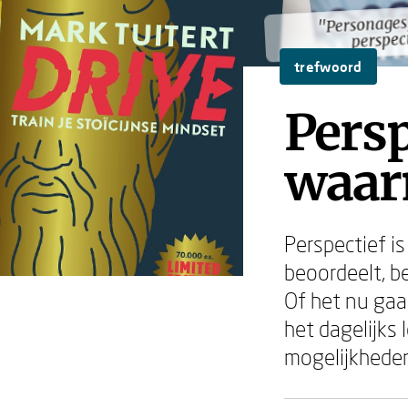
"Personages,
"Personages,
perspec
perspec
trefwoord
Persp
waarm
Perspectief is
beoordeelt, b
Of het nu gaa
het dagelijks
mogelijkheden