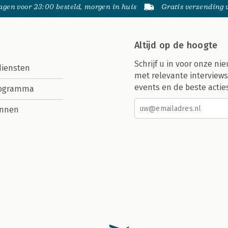
gen voor 23:00 besteld, morgen in huis
Gratis verzending
Altijd op de hoogte
Schrijf u in voor onze nie
diensten
met relevante interviews
events en de beste actie
rogramma
nnen