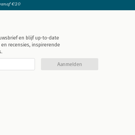
 vanaf €20
uwsbrief en blijf up-to-date
 en recensies, inspirerende
s.
Aanmelden