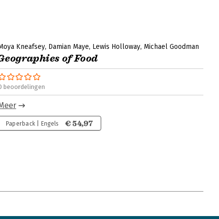
Moya Kneafsey
Damian Maye
Lewis Holloway
Michael Goodman
Geographies of Food
0 beoordelingen
Meer
€ 54,97
Paperback | Engels