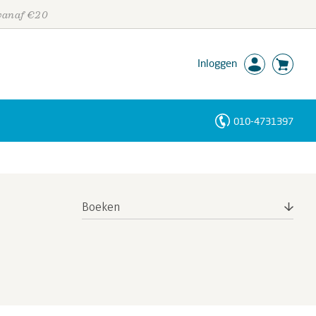
 vanaf €20
Inloggen
010-4731397
Personen
Trefwoorden
Boeken