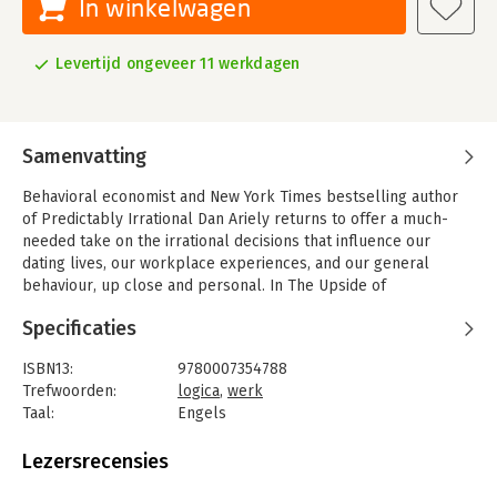
In winkelwagen
Levertijd ongeveer 11 werkdagen
Samenvatting
Behavioral economist and New York Times bestselling author
of Predictably Irrational Dan Ariely returns to offer a much-
needed take on the irrational decisions that influence our
dating lives, our workplace experiences, and our general
behaviour, up close and personal. In The Upside of
Irrationality, behavioral economist Dan Ariely will explore the
Specificaties
many ways in which our behaviour often leads us astray in
terms of our romantic relationships, our experiences in the
ISBN13:
9780007354788
workplace, and our temptations to cheat. Blending everyday
Trefwoorden:
logica
,
werk
experience with groundbreaking research, Ariely explains how
Taal:
Engels
expectations, emotions, social norms and other invisible,
Bindwijze:
paperback
seemingly illogical forces skew our reasoning abilities.
Aantal pagina's:
352
Lezersrecensies
Among the topics Dan explores are:* What we think will make
Uitgever:
HarperCollins Publishers