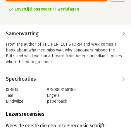
Levertijd ongeveer 11 werkdagen
Samenvatting
From the author of THE PERFECT STORM and WAR comes a
book about why men miss war, why Londoners missed the
Blitz, and what we can all learn from American Indian captives
who refused to go home.
Specificaties
ISBN13:
9780008168186
Taal:
Engels
Bindwijze:
paperback
Aantal pagina's:
192
Uitgever:
HarperCollins Publishers
Lezersrecensies
Verschijningsdatum:
1-6-2017
Wees de eerste die een lezersrecensie schrijft!
Hoofdrubriek:
Mens en maatschappij