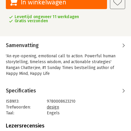
In winkelwagen
Levertijd ongeveer 11 werkdagen
Gratis verzonden
Samenvatting
'An eye-opening, emotional call to action. Powerful human
storytelling, timeless wisdom, and actionable strategies'
Rangan Chatterjee, #1 Sunday Times bestselling author of
Happy Mind, Happy Life
Specificaties
ISBN13:
9780008623210
Trefwoorden:
design
Taal:
Engels
Bindwijze:
paperback
Aantal pagina's:
384
Lezersrecensies
Uitgever:
HarperCollins Publishers