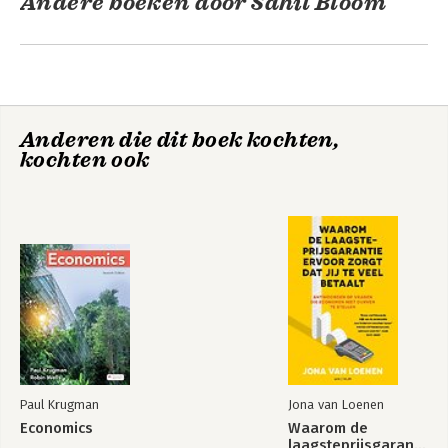
Andere boeken door Sahil Bloom
Anderen die dit boek kochten,
kochten ook
De 5 soorten
De vijf soorten
rijkdom
rijkdom
Bekijk alle boeken
Paul Krugman
Jona van Loenen
Economics
Waarom de
laagsteprijsgarantie