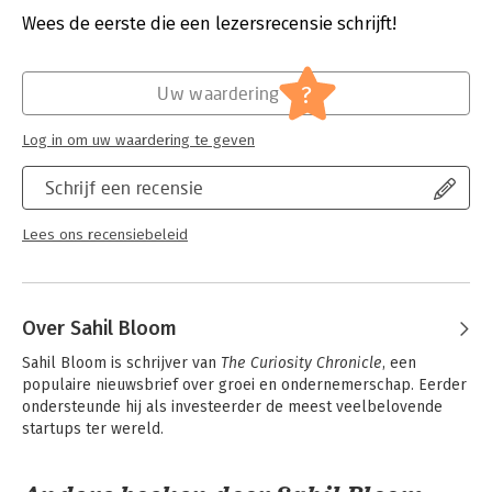
Verschijningsdatum:
6-2-2025
Wees de eerste die een lezersrecensie schrijft!
Hoofdrubriek:
Economie
?
Uw waardering
Log in om uw waardering te geven
Schrijf een recensie
Lees ons recensiebeleid
Over Sahil Bloom
Sahil Bloom is schrijver van 
The Curiosity Chronicle
, een 
populaire nieuwsbrief over groei en ondernemerschap. Eerder 
ondersteunde hij als investeerder de meest veelbelovende 
startups ter wereld.