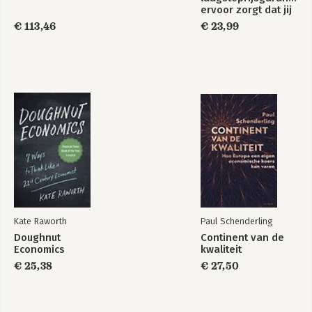
ervoor zorgt dat jij
te veel betaalt
€ 113,46
€ 23,99
Kate Raworth
Paul Schenderling
Doughnut
Continent van de
Economics
kwaliteit
€ 25,38
€ 27,50