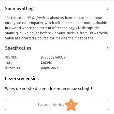
Samenvatting
?At the core,
Hit Refresh,
is about us humans and the unique
quality we call empathy, which will become ever more valuable
in a world where the torrent of technology will disrupt the
status quo like never before.? ? Satya Nadella from
Hit Refresh
?
Satya has charted a course for making the most of the
opportunities created by technology while also facing up to the
Specificaties
hard questions.? ? Bill Gates from the Foreword of
Hit Refresh
The
New York Times
bestseller
Hit Refresh
is about individual
ISBN13:
9780062740359
change, about the transformation happening inside of Microsoft
Taal:
Engels
and the technology that will soon impact all of our lives?the
Bindwijze:
paperback
arrival of the most exciting and disruptive wave of technology
Aantal pagina's:
288
humankind has experienced: artificial intelligence, mixed
Uitgever:
HarperCollins Holland
Lezersrecensies
reality, and quantum computing. It's about how people,
Hoofdrubriek:
Algemeen management
organizations, and societies can and must transform and ?hit
Wees de eerste die een lezersrecensie schrijft!
refresh? in their persistent quest for new energy, new ideas,
and continued relevance and renewal. Microsoft's CEO tells the
inside story of the company's continuing transformation, tracing
?
his own personal journey from a childhood in India to leading
Uw waardering
some of the most significant technological changes in the