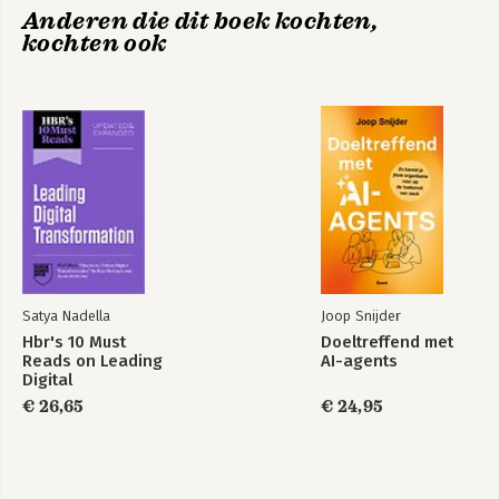
en heeft drie kinderen. In zijn vrije tijd leest hij graag poëzie en 
Anderen die dit boek kochten,
volgt hij cricket, een sport die hij op school speelde.
kochten ook
Hbr's 10 Must
Reads on Leading
Digital
Transformation,
Updated and
Expanded
Satya Nadella
Joop Snijder
Bekijk alle boeken
Hbr's 10 Must
Doeltreffend met
Reads on Leading
AI-agents
Digital
Transformation,
€ 26,65
€ 24,95
Updated and
Expanded