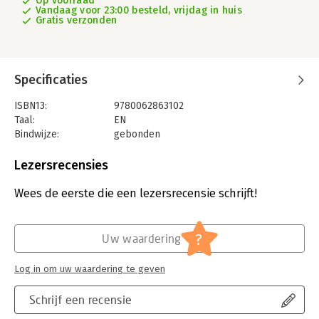
Op voorraad
Vandaag voor 23:00 besteld, vrijdag in huis
Gratis verzonden
Specificaties
ISBN13:
9780062863102
Taal:
EN
Bindwijze:
gebonden
Aantal pagina's:
432
Uitgever:
Harper Collins Publ. USA
Lezersrecensies
Verschijningsdatum:
10-12-2024
Wees de eerste die een lezersrecensie schrijft!
Hoofdrubriek:
Geschiedenis
,
Literatuur en romans
Serie:
Cher Memoir
?
Uw waardering
Log in om uw waardering te geven
Schrijf een recensie