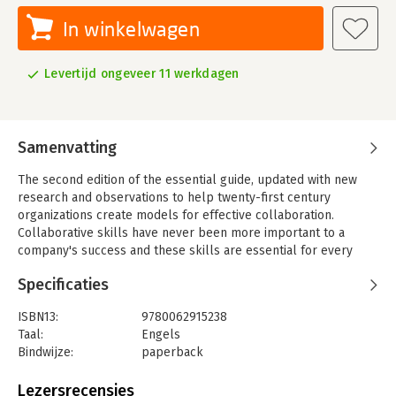
In winkelwagen
Levertijd ongeveer 11 werkdagen
Samenvatting
The second edition of the essential guide, updated with new
research and observations to help twenty-first century
organizations create models for effective collaboration.
Collaborative skills have never been more important to a
company's success and these skills are essential for every
worker today.
Specificaties
ISBN13:
9780062915238
Taal:
Engels
Bindwijze:
paperback
Aantal pagina's:
384
Uitgever:
HarperCollins Inc
Lezersrecensies