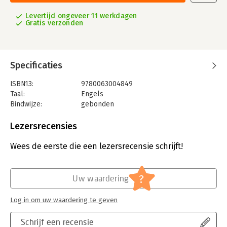
Levertijd ongeveer 11 werkdagen
Gratis verzonden
Specificaties
ISBN13:
9780063004849
Taal:
Engels
Bindwijze:
gebonden
Aantal pagina's:
336
Uitgever:
HarperCollins Publishers
Lezersrecensies
Verschijningsdatum:
14-12-2021
Wees de eerste die een lezersrecensie schrijft!
Hoofdrubriek:
Persoonlijke effectiviteit
?
Uw waardering
Log in om uw waardering te geven
Schrijf een recensie