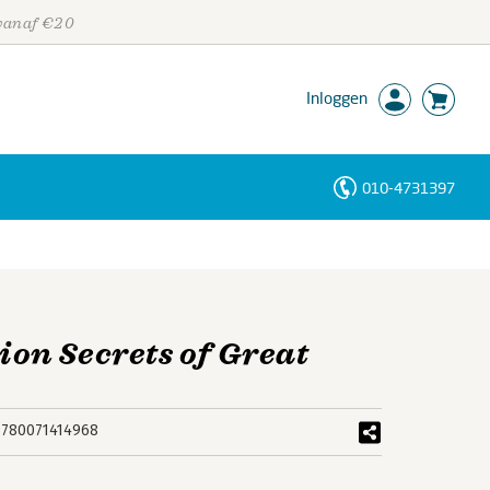
 vanaf €20
Inloggen
010-4731397
Personen
Trefwoorden
on Secrets of Great
9780071414968