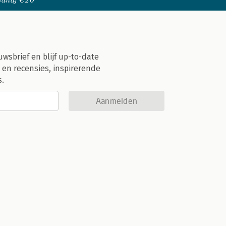
 vanaf €20
uwsbrief en blijf up-to-date
 en recensies, inspirerende
s.
Aanmelden