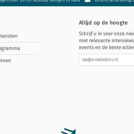
gen voor 23:00 besteld, morgen in huis
Gratis verzending
Altijd op de hoogte
Schrijf u in voor onze nie
diensten
met relevante interviews
events en de beste actie
rogramma
nnen