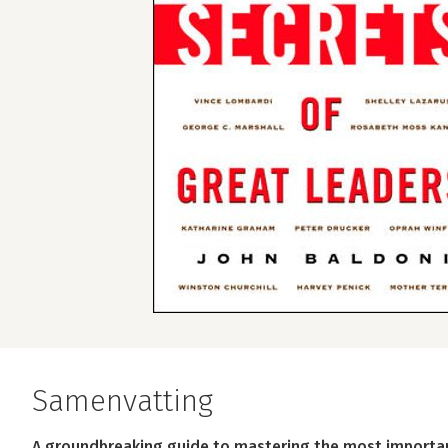
Samenvatting
A groundbreaking guide to mastering the most important