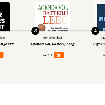
3
4
izen
Ron Steenkist
Ma
in je MT
Agenda Vol, Batterij Leeg
Infor
24,50
2