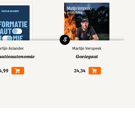
5
rtijn Aslander
Martijn Verspeek
matieautonomie
Goeiegast
4,99
24,34