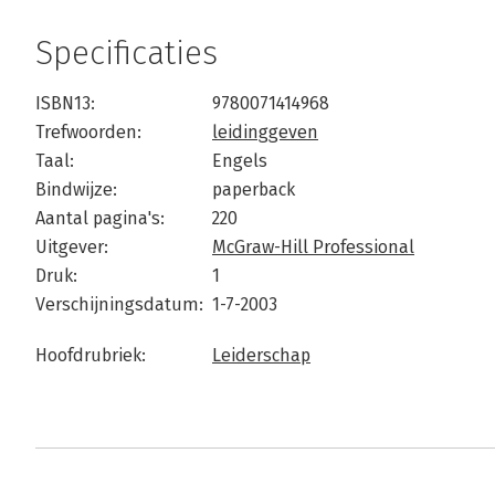
Specificaties
ISBN13:
9780071414968
Trefwoorden:
leidinggeven
Taal:
Engels
Bindwijze:
paperback
Aantal pagina's:
220
Uitgever:
McGraw-Hill Professional
Druk:
1
Verschijningsdatum:
1-7-2003
Hoofdrubriek:
Leiderschap