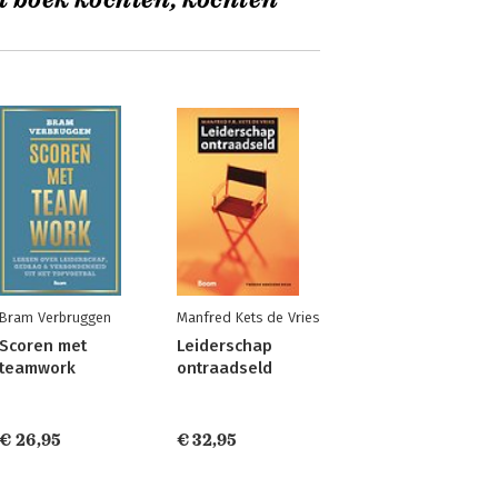
t boek kochten, kochten
Bram Verbruggen
Manfred Kets de Vries
Scoren met
Leiderschap
teamwork
ontraadseld
€ 26,95
€ 32,95