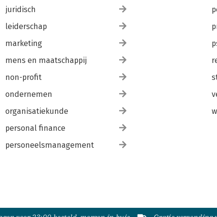
juridisch
p
leiderschap
p
marketing
p
mens en maatschappij
r
non-profit
s
ondernemen
v
organisatiekunde
w
personal finance
personeelsmanagement