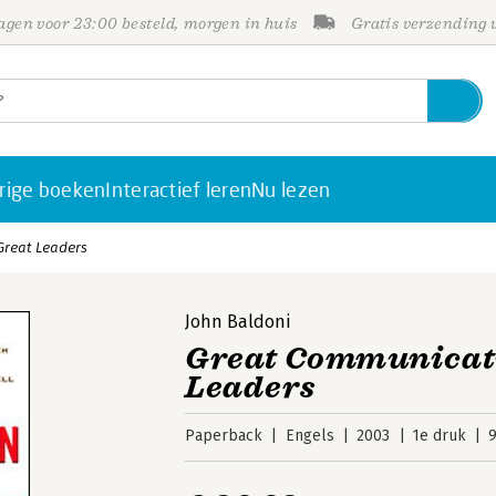
gen voor 23:00 besteld, morgen in huis
Gratis verzending
rige boeken
Interactief leren
Nu lezen
Great Leaders
John Baldoni
Great Communicati
Leaders
Paperback
Engels
2003
1e druk