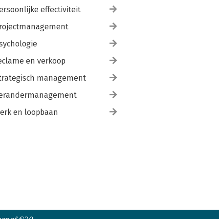
ersoonlijke effectiviteit
rojectmanagement
sychologie
eclame en verkoop
trategisch management
erandermanagement
erk en loopbaan