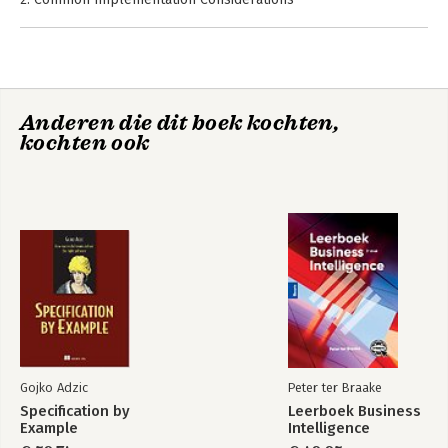
3. iProcurement Setup
4. Using iProcurement
5. iProcurement Processing
6. Using iSupplier
7. iExpense Setups
Anderen die dit boek kochten,
8. Expense Report Processing
kochten ook
9. iReceivables Setup
10. Using iReceivables
11. Order Information Portal
Appendix
Glossary
Index
Gojko Adzic
Peter ter Braake
Specification by
Leerboek Business
Example
Intelligence