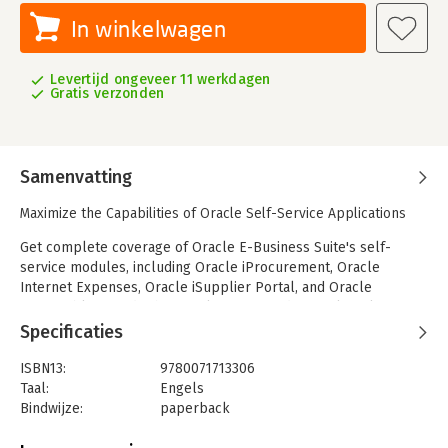
In winkelwagen
Levertijd ongeveer 11 werkdagen
Gratis verzonden
Samenvatting
Maximize the Capabilities of Oracle Self-Service Applications
Get complete coverage of Oracle E-Business Suite's self-
service modules, including Oracle iProcurement, Oracle
Internet Expenses, Oracle iSupplier Portal, and Oracle
iReceivables, inside this Oracle Press guide. Oracle Self-
Service Applications discusses the features of each module
Specificaties
and how they benefit organizational workflow, and reviews
common implementation considerations that apply to all the
ISBN13:
9780071713306
applications. The book also provides detailed configuration
Taal:
Engels
instructions explaining each screen and field.
Bindwijze:
paperback
Aantal pagina's:
302
Learn how to set up and use: