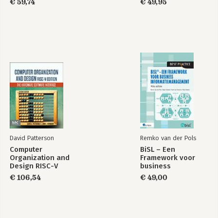
€ 59,74
€ 49,95
David Patterson
Remko van der Pols
Computer
BiSL – Een
Organization and
Framework voor
Design RISC-V
business
Edition
informatiemanagement
€ 106,54
€ 49,00