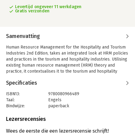
Levertijd ongeveer 11 werkdagen
Gratis verzonden
Samenvatting
Human Resource Management for the Hospitality and Tourism
Industries 2nd Edition, takes an integrated look at HRM policies
and practices in the tourism and hospitality industries. Utilising
existing human resource management (HRM) theory and
practice, it contextualises it to the tourism and hospitality
industries by looking at the specific employment practices of
Specificaties
these industries, such as how to manage tour reps or working
in the airline industry.
ISBN13:
9780080966489
It initially sets the scene with a broad review of the evidence of
Taal:
Engels
HRM practice within the tourism and hospitality industries.
Bindwijze:
paperback
Having identified the broader picture, the text then begin to
Aantal pagina's:
368
focus much more explicitly on a variety of HR policies and
Uitgever:
Taylor & Francis
Lezersrecensies
practices such as: recruitment and selection, legislation and
Verschijningsdatum:
1-11-2012
equal opportunities, staff health and welfare and remuneration
Wees de eerste die een lezersrecensie schrijft!
strategies in the industry.