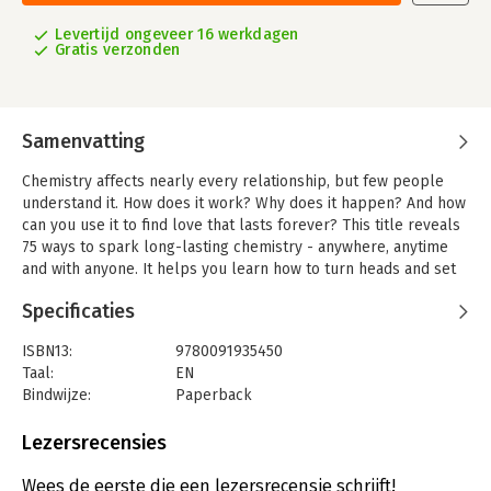
Levertijd ongeveer 16 werkdagen
Gratis verzonden
Samenvatting
Chemistry affects nearly every relationship, but few people
understand it. How does it work? Why does it happen? And how
can you use it to find love that lasts forever? This title reveals
75 ways to spark long-lasting chemistry - anywhere, anytime
and with anyone. It helps you learn how to turn heads and set
pulses racing.
Specificaties
ISBN13:
9780091935450
Taal:
EN
Bindwijze:
Paperback
Aantal pagina's:
272
Uitgever:
Ebury Publishing
Lezersrecensies
Wees de eerste die een lezersrecensie schrijft!