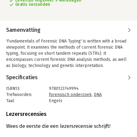
Levertijd ongeveer 9 werkdagen
Gratis verzonden
Samenvatting
'Fundamentals of Forensic DNA Typing' is written with a broad
viewpoint. It examines the methods of current forensic DNA
typing, focusing on short tandem repeats (STRs). It
encompasses current forensic DNA analysis methods, as well
as biology, technology and genetic interpretation.
This book reviews the methods of forensic DNA testing used in
Specificaties
the first two decades since early 1980’s, and it offers
perspectives on future trends in this field, including new
ISBN13:
9780123749994
genetic markers and new technologies. Furthermore, it
Trefwoorden:
forensisch onderzoek
,
DNA
explains the process of DNA testing from collection of
Taal:
Engels
samples through DNA extraction, DNA quantitation, DNA
Bindwijze:
paperback
amplification, and statistical interpretation. The book also
Aantal pagina's:
520
Lezersrecensies
discusses DNA databases, which play an important role in law
Uitgever:
Elsevier Science
enforcement investigations.
Druk:
1
Wees de eerste die een lezersrecensie schrijft!
Verschijningsdatum:
30-9-2009
In addition, there is a discussion about ethical concerns in