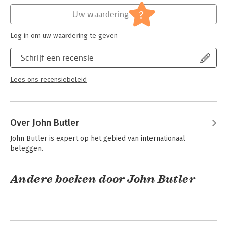
retaining DNA profiles and the issues involved when people
Hoofdrubriek:
Mens en maatschappij
?
Uw waardering
use a database to search for close relatives. Students of
Jongbloed:
Strafrecht - Criminologie
forensic DNA analysis, forensic scientists, and members of the
Log in om uw waardering te geven
law enforcement and legal professions who want to know
more about STR typing will find this book invaluable.
Schrijf een recensie
Lees ons recensiebeleid
Over John Butler
John Butler is expert op het gebied van internationaal 
beleggen.
Andere boeken door John Butler