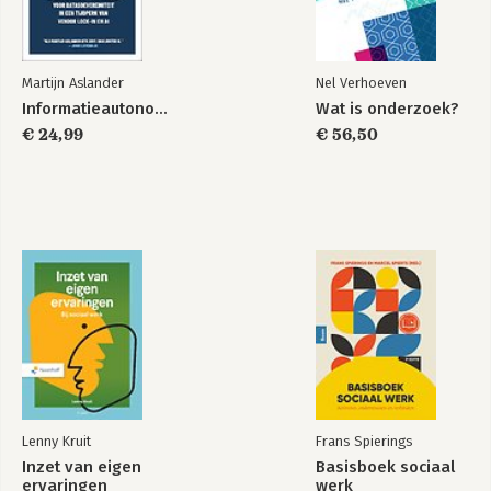
15 Additional Loci and Non-Human DNA Testing
16 Lineage Markers: Y Chromosome and mtDNA Testing
17 Applications of DNA Typing
18 Future Trends
Martijn Aslander
Nel Verhoeven
Informatieautonomie
Wat is onderzoek?
Appendix
€ 24,99
€ 56,50
1 Glossary of Terms
2 Useful Websites
3 Probability and Statistics
Lenny Kruit
Frans Spierings
Inzet van eigen
Basisboek sociaal
ervaringen
werk