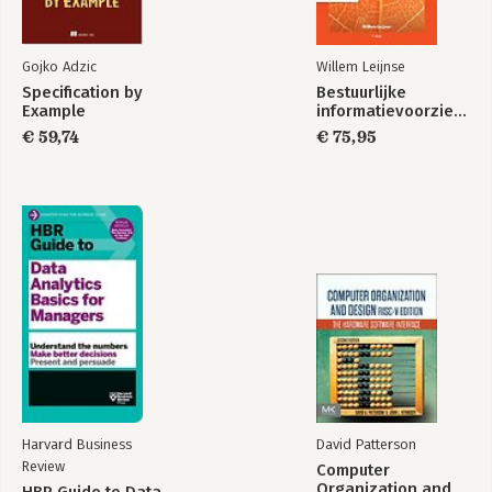
Gojko Adzic
Willem Leijnse
Specification by
Bestuurlijke
Example
informatievoorziening
€ 59,74
€ 75,95
Harvard Business
David Patterson
Review
Computer
Organization and