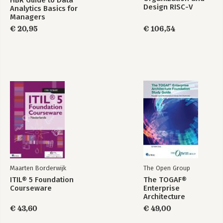
HBR Guide to Data
Design RISC-V
Analytics Basics for
Edition
Managers
€ 20,95
€ 106,54
Maarten Borderwijk
The Open Group
ITIL® 5 Foundation
The TOGAF®
Courseware
Enterprise
Architecture
Foundation Study
€ 43,60
€ 49,00
Guide