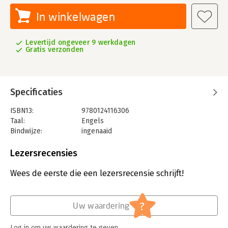
In winkelwagen
Levertijd ongeveer 9 werkdagen
Gratis verzonden
Specificaties
ISBN13:
9780124116306
Taal:
Engels
Bindwijze:
ingenaaid
Uitgever:
Elsevier Science
Hoofdrubriek:
IT-management / ICT
Lezersrecensies
Wees de eerste die een lezersrecensie schrijft!
?
Uw waardering
Log in om uw waardering te geven