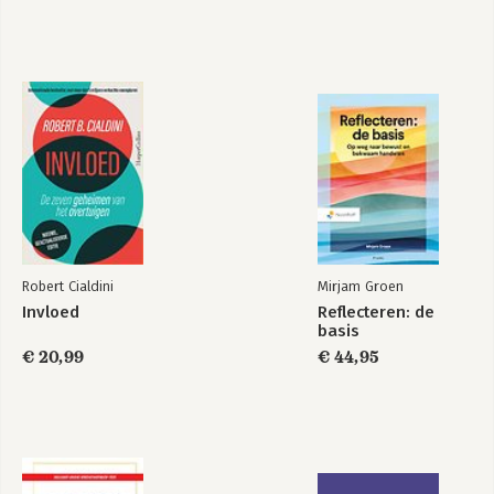
-Tapping the Power of Style in Teams
-DISC for Teaching and Coaching
-Educating with DISC
-Better Parenting with DISC
-DISC Action Planning
-DISC Mapping
-Postscript
Appendix: Style Combinations
Robert Cialdini
Mirjam Groen
Invloed
Reflecteren: de
basis
€ 20,99
€ 44,95