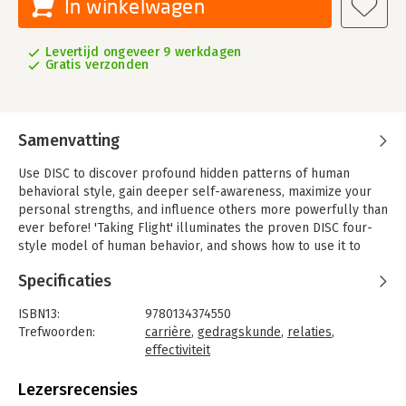
In winkelwagen
Levertijd ongeveer 9 werkdagen
Gratis verzonden
Samenvatting
Use DISC to discover profound hidden patterns of human
behavioral style, gain deeper self-awareness, maximize your
personal strengths, and influence others more powerfully than
ever before! 'Taking Flight' illuminates the proven DISC four-
style model of human behavior, and shows how to use it to
become a far more effective leader, salesperson, or teacher;
Specificaties
revitalize your career; build deeper personal relationships;
fully leverage your natural gifts, and empower everyone
ISBN13:
9780134374550
around you. Drawing on their immense experience coaching
Trefwoorden:
carrière
,
gedragskunde
,
relaties
,
executives and training world-class organizations, Merrick
effectiviteit
Rosenberg and Daniel Silvert introduce DISC through a fable
Taal:
Engels
that's quick, fun, and easy-to-understand. You'll discover why
Bindwijze:
paperback
Lezersrecensies
you "click" with some people and "clank" with others, and what
Aantal pagina's:
240