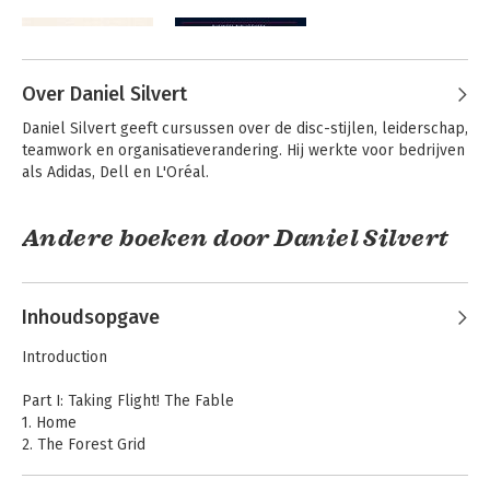
Over Daniel Silvert
Daniel Silvert geeft cursussen over de disc-stijlen, leiderschap, 
teamwork en organisatieverandering. Hij werkte voor bedrijven 
als Adidas, Dell en L'Oréal.
Andere boeken door Daniel Silvert
Hoogvliegers
Hoogvliegers
Inhoudsopgave
Bekijk alle boeken
Introduction
Part I: Taking Flight! The Fable
1. Home
2. The Forest Grid
3. The Council
4. An Old Friend