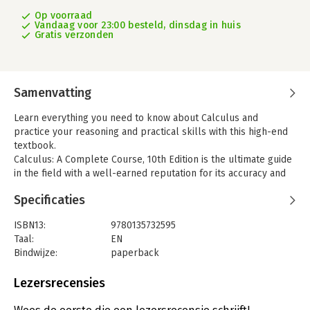
Op voorraad
Vandaag voor 23:00 besteld, dinsdag in huis
Gratis verzonden
Samenvatting
Learn everything you need to know about Calculus and
practice your reasoning and practical skills with this high-end
textbook.
Calculus: A Complete Course, 10th Edition is the ultimate guide
in the field with a well-earned reputation for its accuracy and
mathematical rigour.
Specificaties
The textbook provides a reader-friendly language and high-
end study material, suitable for a standard semester course
ISBN13:
9780135732595
that will also help you explore some of the unique topics and
Taal:
EN
approaches in the landscape of Mathematics.
Bindwijze:
paperback
Uitgever:
Pearson
Offering a wide range of exercises to practice and test your
Druk:
1
Lezersrecensies
learning of the topics, this edition will help you develop your
Verschijningsdatum:
18-4-2024
reasoning skills and apply techniques you have learned to