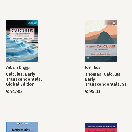
William Briggs
Joel Hass
Calculus: Early
Thomas' Calculus:
Transcendentals,
Early
Global Edition
Transcendentals, SI
Units
€ 74,95
€ 95,11