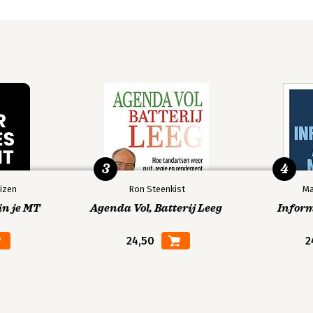
3
4
izen
Ron Steenkist
Ma
in je MT
Agenda Vol, Batterij Leeg
Infor
24,50
2