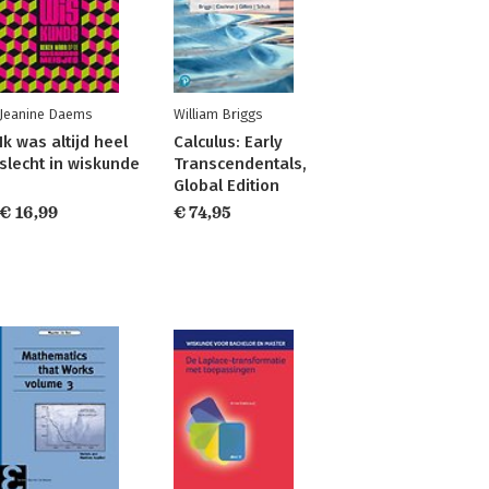
Jeanine Daems
William Briggs
Ik was altijd heel
Calculus: Early
slecht in wiskunde
Transcendentals,
Global Edition
€ 16,99
€ 74,95