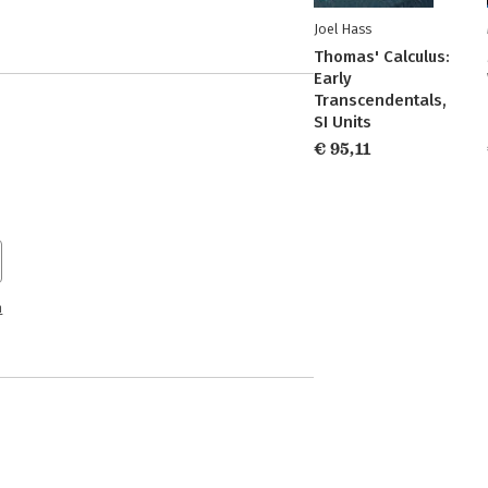
Joel Hass
Thomas' Calculus:
Early
Transcendentals,
SI Units
€ 95,11
n