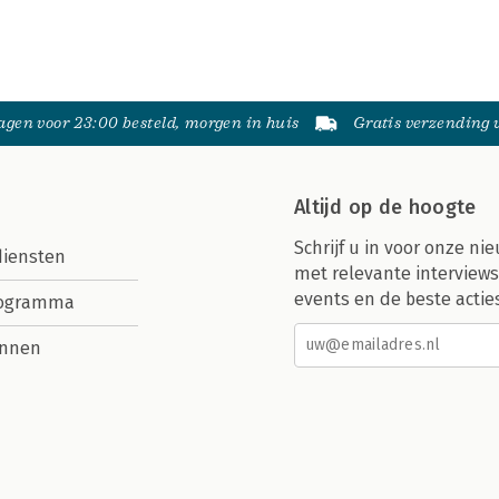
gen voor 23:00 besteld, morgen in huis
Gratis verzending
Altijd op de hoogte
Schrijf u in voor onze nie
diensten
met relevante interviews
events en de beste actie
rogramma
nnen