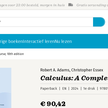
gen voor 23:00 besteld, morgen in huis
Gratis verzending
rige boeken
Interactief leren
Nu lezen
rse, 10th edition
Robert A. Adams
,
Christopher Essex
Calculus: A Complet
Paperback
EN
2024
1e druk
9780
€ 90,42