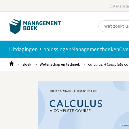
Op werkda
Uitdagingen + oplossingen
Managementboeken
Ove
Boek
Wetenschap en techniek
Calculus: A Complete Cou