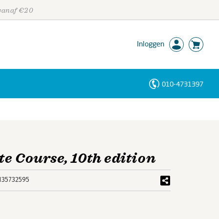
 vanaf €20
Inloggen
010-4731397
Personen
Trefwoorden
e Course, 10th edition
135732595