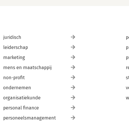
juridisch
p
leiderschap
p
marketing
p
mens en maatschappij
r
non-profit
s
ondernemen
v
organisatiekunde
w
personal finance
personeelsmanagement