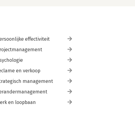
ersoonlijke effectiviteit
rojectmanagement
sychologie
eclame en verkoop
trategisch management
erandermanagement
erk en loopbaan