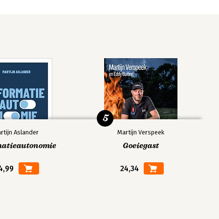
5
rtijn Aslander
Martijn Verspeek
matieautonomie
Goeiegast
4,99
24,34