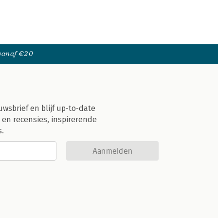
 vanaf €20
uwsbrief en blijf up-to-date
 en recensies, inspirerende
s.
Aanmelden