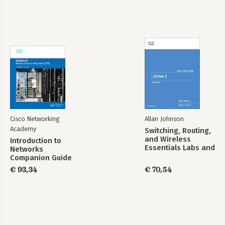
CCNA 2 version 7 -
Switching, Routing,
Course Booklet
and Wireless
Essentials Labs and
Study Guide
(CCNAv7)
Cisco Networking
Allan Johnson
Academy
Switching, Routing,
and Wireless
Introduction to
Essentials Labs and
Networks
Study Guide
Companion Guide
(CCNAv7)
(CCNAv7)
€ 93,34
€ 70,54