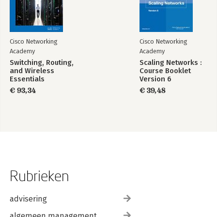
Cisco Networking
Cisco Networking
Academy
Academy
Switching, Routing,
Scaling Networks :
and Wireless
Course Booklet
Essentials
Version 6
Companion Guide
€ 93,34
€ 39,48
(CCNAv7)
Rubrieken
advisering
algemeen management