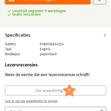
Levertijd ongeveer 9 werkdagen
Gratis verzonden
Specificaties
ISBN13:
9780136634324
Taal:
Engels
Bindwijze:
paperback
Aantal pagina's:
750
Uitgever:
Cisco Press
Lezersrecensies
Verschijningsdatum:
8-10-2020
Wees de eerste die een lezersrecensie schrijft!
Hoofdrubriek:
IT-management / ICT
?
Uw waardering
Log in om uw waardering te geven