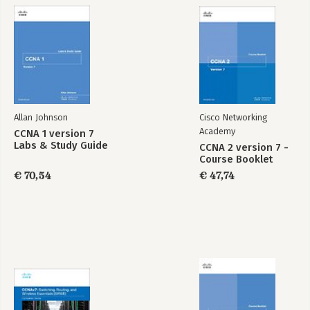
Switching, Routing,
Introduction to
and Wireless
Networks
Essentials
Companion Guide
Companion Guide
(CCNAv7)
(CCNAv7)
Bekijk alle boeken
Allan Johnson
Cisco Networking
Academy
CCNA 1 version 7
Labs & Study Guide
CCNA 2 version 7 -
Course Booklet
€ 70,54
€ 47,74