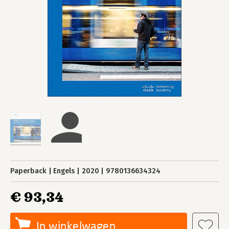
Paperback
Engels
2020
9780136634324
€ 93,34
In winkelwagen