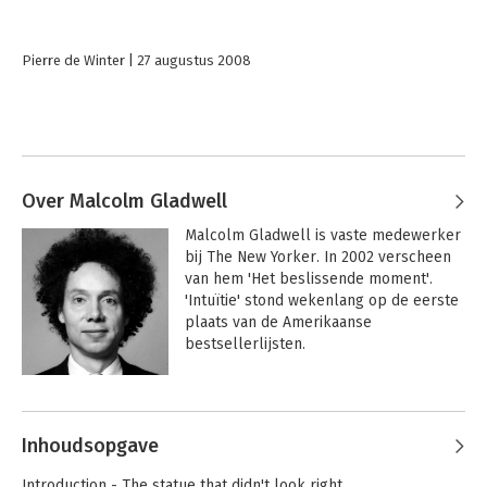
Pierre de Winter
27 augustus 2008
Over Malcolm Gladwell
Malcolm Gladwell is vaste medewerker 
bij The New Yorker. In 2002 verscheen 
van hem 'Het beslissende moment'. 
'Intuïtie' stond wekenlang op de eerste 
plaats van de Amerikaanse 
bestsellerlijsten.
Andere boeken door Malcolm
Gladwell
Inhoudsopgave
Introduction - The statue that didn't look right