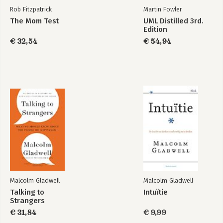
Rob Fitzpatrick
Martin Fowler
The Mom Test
UML Distilled 3rd.
Edition
Intuïtie
Outliers - The Story
€ 32,54
€ 54,94
of Success
Bekijk alle boeken
Malcolm Gladwell
Malcolm Gladwell
Talking to
Intuïtie
Strangers
€ 31,84
€ 9,99