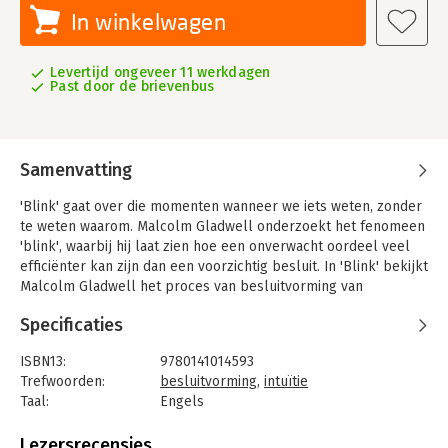
In winkelwagen
Levertijd ongeveer 11 werkdagen
Past door de brievenbus
Samenvatting
'Blink' gaat over die momenten wanneer we iets weten, zonder
te weten waarom. Malcolm Gladwell onderzoekt het fenomeen
'blink', waarbij hij laat zien hoe een onverwacht oordeel veel
efficiënter kan zijn dan een voorzichtig besluit. In 'Blink' bekijkt
Malcolm Gladwell het proces van besluitvorming van
verschillende kanten en hij laat zien dat de snelle beslissing
Specificaties
veel ingewikkelder is dan we dachten. Door het vertrouwen van
uw instinct, onthult hij hoe u nooit meer hetzelfde over denken
ISBN13:
9780141014593
zal denken.
Trefwoorden:
besluitvorming
,
intuïtie
Dit boek is in Nederlandsevertaling verschenen onder de titel
Taal:
Engels
'Intuïtie'.
Bindwijze:
paperback
Aantal pagina's:
304
Lezersrecensies