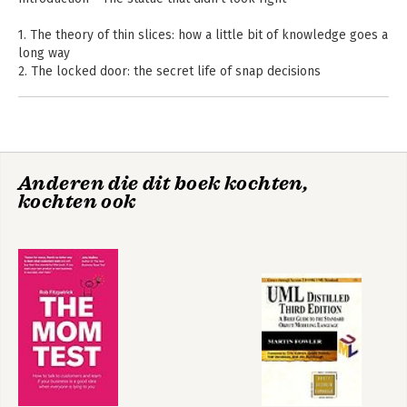
1. The theory of thin slices: how a little bit of knowledge goes a
long way
2. The locked door: the secret life of snap decisions
3. The Warren Harding error: why we fall for tall, dark and
handsome men
4. Paul van Riper's big victory: creating structure for
spontaneity
5. Kenna's dilemma: the right - and wrong - way to ask people
Anderen die dit boek kochten,
what they want
We moeten het
Uitblinkers
kochten ook
weer hebben over
6. Seven seconds in the Bronx: the delicate art of mind reading
de tippingpoint
Conclusion - Listening with your eyes: the lessons of 'Blink'
Notes
Acknowledgements
Index