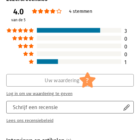
Uitgever:
Penguin Books
4.0
Druk:
1
4 stemmen
Verschijningsdatum:
24-9-2024
van de 5
Hoofdrubriek:
Persoonlijke effectiviteit
3
0
0
0
1
?
Uw waardering
Log in om uw waardering te geven
Schrijf een recensie
Lees ons recensiebeleid