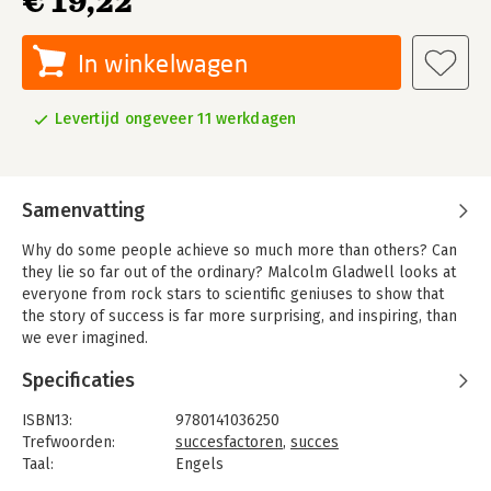
€ 19,22
In winkelwagen
Levertijd ongeveer 11 werkdagen
Samenvatting
Why do some people achieve so much more than others? Can
they lie so far out of the ordinary? Malcolm Gladwell looks at
everyone from rock stars to scientific geniuses to show that
the story of success is far more surprising, and inspiring, than
we ever imagined.
'Malcolm Gladwell ... has a genius for making everything he
Specificaties
writes seem like an impossible adventure' - Tim Adams,
Observer
ISBN13:
9780141036250
Trefwoorden:
succesfactoren
,
succes
'The best kind of writer - the kind who makes you feel like
Taal:
Engels
you're a genius, rather than he's a genius' - Dominic Maxwell,
Bindwijze:
paperback