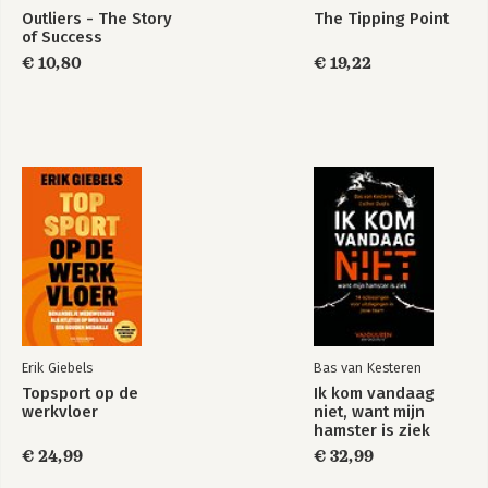
Outliers - The Story
The Tipping Point
of Success
€ 10,80
€ 19,22
Blink
Intuïtie
Bekijk alle boeken
Erik Giebels
Bas van Kesteren
Topsport op de
Ik kom vandaag
werkvloer
niet, want mijn
hamster is ziek
€ 24,99
€ 32,99