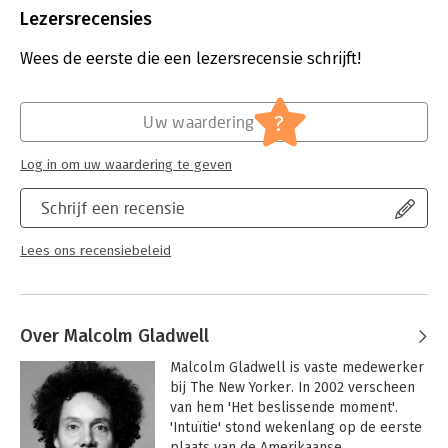
The Times
Aantal pagina's:
320
Lezersrecensies
Uitgever:
Penguin Books
'I wanted to cheer or clap' - William Leith, Evening Standard
Druk:
1
Wees de eerste die een lezersrecensie schrijft!
Verschijningsdatum:
24-6-2009
Hoofdrubriek:
Algemeen management
?
Uw waardering
Log in om uw waardering te geven
Schrijf een recensie
Lees ons recensiebeleid
Over Malcolm Gladwell
Malcolm Gladwell is vaste medewerker 
bij The New Yorker. In 2002 verscheen 
van hem 'Het beslissende moment'. 
'Intuïtie' stond wekenlang op de eerste 
plaats van de Amerikaanse 