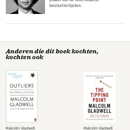
bestsellerlijsten.
Andere boeken door Malcolm
Gladwell
Anderen die dit boek kochten,
kochten ook
We moeten het
Uitblinkers
weer hebben over
de tippingpoint
Malcolm Gladwell
Malcolm Gladwell