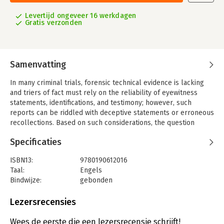
Levertijd ongeveer 16 werkdagen
Gratis verzonden
Samenvatting
In many criminal trials, forensic technical evidence is lacking
and triers of fact must rely on the reliability of eyewitness
statements, identifications, and testimony; however, such
reports can be riddled with deceptive statements or erroneous
recollections. Based on such considerations, the question
arises as to how one should weigh such eyewitness accounts
Specificaties
given the theoretical and empirical knowledge in this field.
Finding the Truth in the Courtroom focuses on
ISBN13:
9780190612016
how legal professionals, legal/forensic psychologists, and
Taal:
Engels
memory researchers can decide when statements or
Bindwijze:
gebonden
identifications are based on truthful or fabricated experiences
Aantal pagina's:
296
and whether one can distinguish between lies, deception, and
Uitgever:
Oxford University Press
Lezersrecensies
false memories.
Verschijningsdatum:
16-11-2017
The contributors, key experts in the field, assemble recent
Wees de eerste die een lezersrecensie schrijft!
experimental work and case studies in which deception or