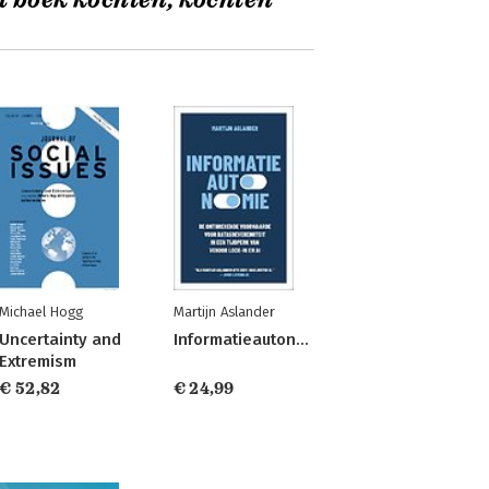
t boek kochten, kochten
Michael Hogg
Martijn Aslander
Uncertainty and
Informatieautonomie
Extremism
€ 52,82
€ 24,99