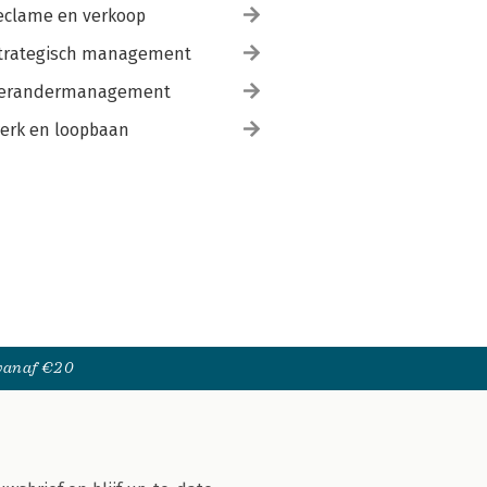
eclame en verkoop
trategisch management
erandermanagement
erk en loopbaan
 vanaf €20