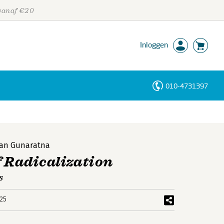
 vanaf €20
Inloggen
010-4731397
Personen
Trefwoorden
an Gunaratna
f Radicalization
s
25