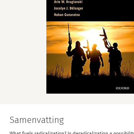
Samenvatting
What fuels radicalization? Is deradicalization a possibilit