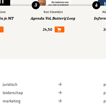
3
4
izen
Ron Steenkist
Ma
in je MT
Agenda Vol, Batterij Leeg
Infor
24,50
2
juridisch
p
leiderschap
p
marketing
p