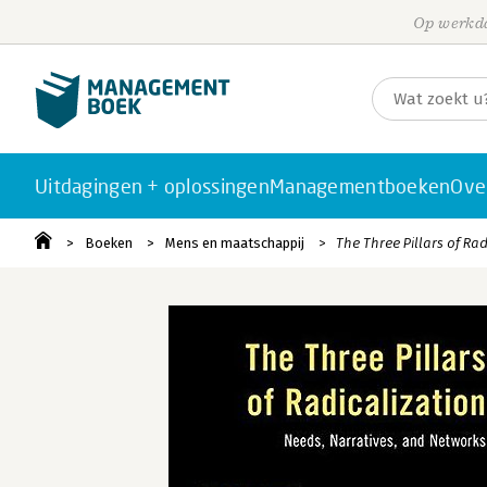
Op werkda
Uitdagingen + oplossingen
Managementboeken
Ove
Boeken
Mens en maatschappij
The Three Pillars of Rad