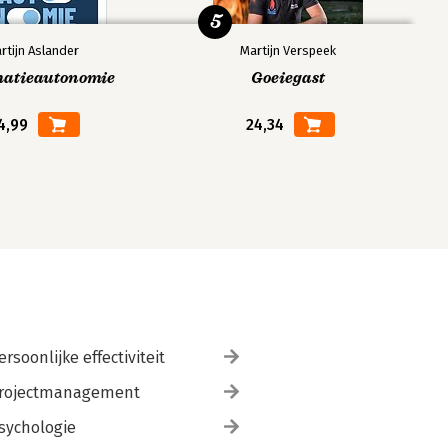
5
rtijn Aslander
Martijn Verspeek
matieautonomie
Goeiegast
4,99
24,34
ersoonlijke effectiviteit
rojectmanagement
sychologie