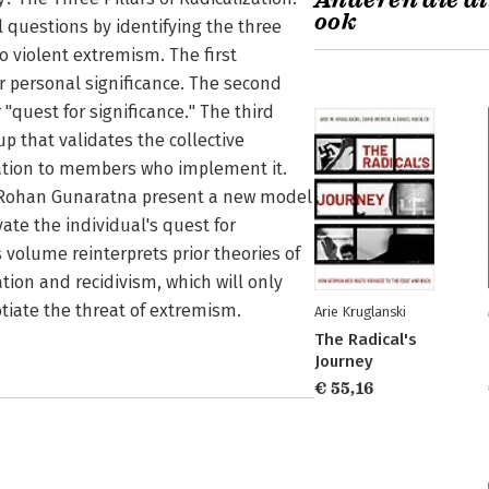
Anderen die di
ook
 questions by identifying the three
o violent extremism. The first
or personal significance. The second
"quest for significance." The third
p that validates the collective
ration to members who implement it.
and Rohan Gunaratna present a new model
vate the individual's quest for
s volume reinterprets prior theories of
tion and recidivism, which will only
iate the threat of extremism.
Arie Kruglanski
The Radical's
Journey
€ 55,16