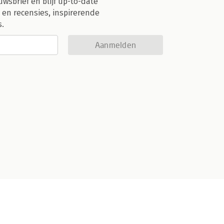
uwsbrief en blijf up-to-date
 en recensies, inspirerende
s.
Aanmelden