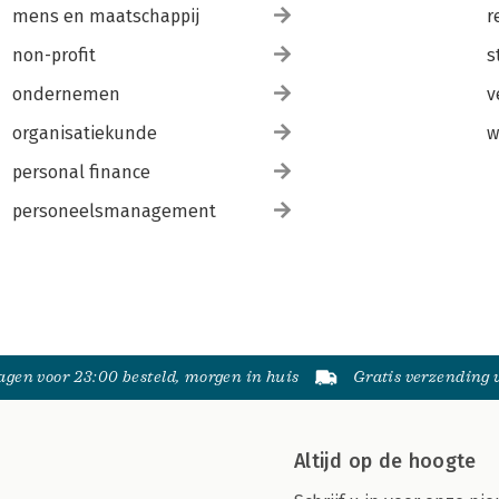
mens en maatschappij
r
non-profit
s
ondernemen
v
organisatiekunde
w
personal finance
personeelsmanagement
gen voor 23:00 besteld, morgen in huis
Gratis verzending
Altijd op de hoogte