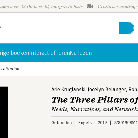
gen voor 23:00 besteld, morgen in huis
Gratis verzending
rige boeken
Interactief leren
Nu lezen
icalization
Arie Kruglanski
,
Jocelyn Belanger
,
Roh
The Three Pillars o
Needs, Narratives, and Network
Gebonden
Engels
2019
97801908511