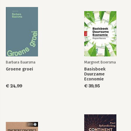
The Economics of
Biodiversity
Bekijk alle boeken
Barbara Baarsma
Margreet Boersma
Groene groei
Basisboek
Duurzame
Economie
€ 24,99
€ 39,95