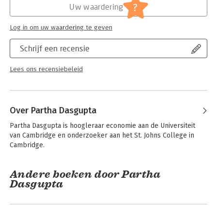
?
every subject area. These pocket-sized books are the perfect
Uw waardering
way to get ahead in a new subject quickly. Our expert authors
combine facts, analysis, perspective, new ideas, and
Log in om uw waardering te geven
enthusiasm to make interesting and challenging topics highly
readable.
Schrijf een recensie
Lees ons recensiebeleid
Over Partha Dasgupta
Partha Dasgupta is hoogleraar economie aan de Universiteit 
van Cambridge en onderzoeker aan het St. Johns College in 
Cambridge.
Andere boeken door Partha
Dasgupta