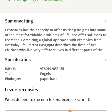
Levertijd ongeveer 8 werkdagen
Samenvatting
Economics has the capacity to offer us deep insights into some
of the most formidable problems of life, and offer solutions to
them too. Combining a global approach with examples from
everyday life, Partha Dasgupta describes the lives of two
children who live very different lives in different parts of the
world: in the Mid-West USA and in Ethiopia. He compares the
Specificaties
obstacles facing them, and the processes that shape their
lives, their families, and their futures. He
ISBN13:
9780192853455
shows how economics uncovers these processes, finds
Taal:
Engels
explanations for them, and how it forms policies and solutions.
Bindwijze:
paperback
Along the way, Dasgupta provides an intelligent and accessible
Aantal pagina's:
192
introduction to key economic factors and concepts such as
Uitgever:
Oxford University Press
Lezersrecensies
individual choices, national policies, efficiency, equity,
Verschijningsdatum:
22-2-2007
development, sustainability, dynamic equilibrium, property
Wees de eerste die een lezersrecensie schrijft!
rights, markets, and public goods.
Hoofdrubriek:
Economie
ABOUT THE SERIES: The Very Short Introductions series from
Serie:
Very Short Introductions
Oxford University Press contains hundreds of titles in almost