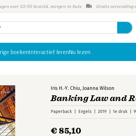
gen voor 23:00 besteld, morgen in huis
Gratis verzending
rige boeken
Interactief leren
Nu lezen
Iris H.-Y. Chiu
,
Joanna Wilson
Banking Law and R
Paperback
Engels
2019
1e druk
9
€ 85,10