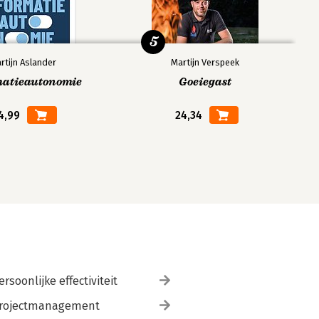
5
rtijn Aslander
Martijn Verspeek
matieautonomie
Goeiegast
4,99
24,34
ersoonlijke effectiviteit
rojectmanagement