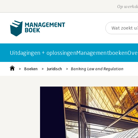
Op werkda
Uitdagingen + oplossingen
Managementboeken
Ove
Boeken
Juridisch
Banking Law and Regulation