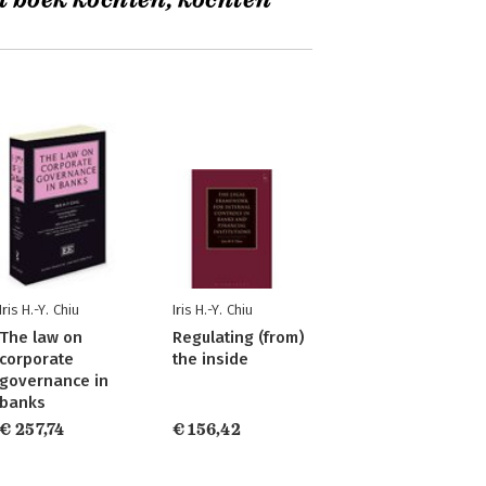
t boek kochten, kochten
Iris H.-Y. Chiu
Iris H.-Y. Chiu
The law on
Regulating (from)
corporate
the inside
governance in
banks
€ 257,74
€ 156,42