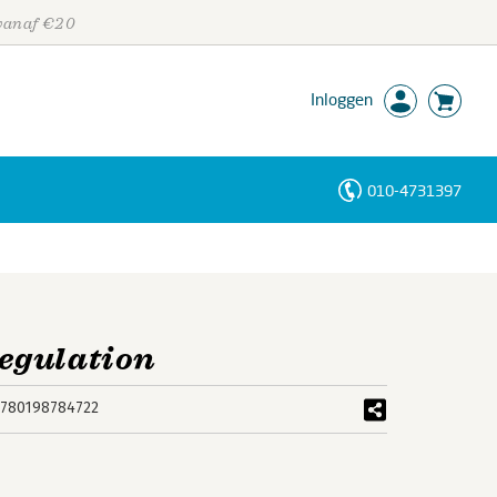
 vanaf €20
Inloggen
010-4731397
Personen
Trefwoorden
egulation
780198784722