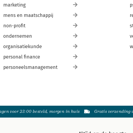
marketing
p
mens en maatschappij
r
non-profit
s
ondernemen
v
organisatiekunde
w
personal finance
personeelsmanagement
gen voor 23:00 besteld, morgen in huis
Gratis verzending