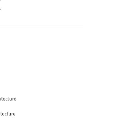
n
itecture
itecture