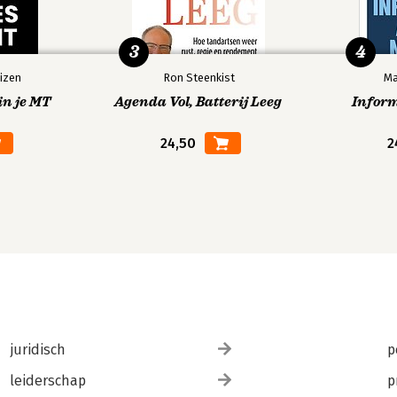
3
4
izen
Ron Steenkist
Ma
in je MT
Agenda Vol, Batterij Leeg
Infor
24,50
2
juridisch
p
leiderschap
p