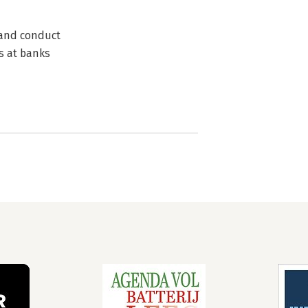
 and conduct
s at banks