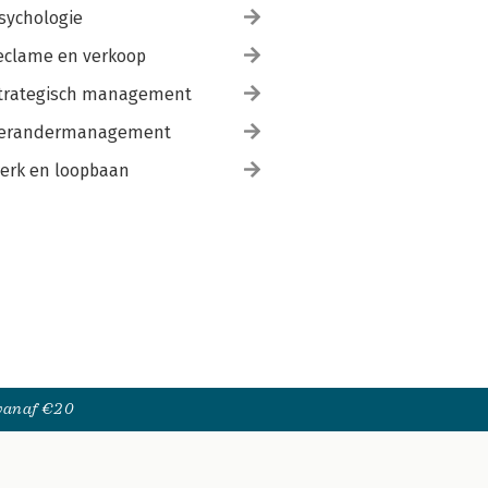
sychologie
eclame en verkoop
trategisch management
erandermanagement
erk en loopbaan
 vanaf €20