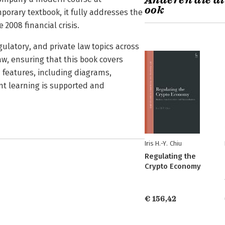
Anderen die di
ook
orary textbook, it fully addresses the
2008 financial crisis.
ulatory, and private law topics across
w, ensuring that this book covers
 features, including diagrams,
nt learning is supported and
Iris H.-Y. Chiu
Regulating the
Crypto Economy
€ 156,42