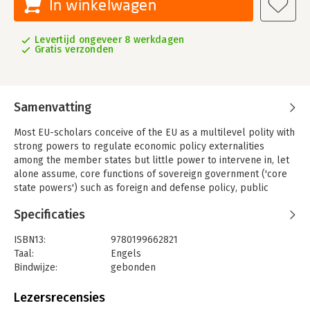
In winkelwagen
Levertijd ongeveer 8 werkdagen
Gratis verzonden
Samenvatting
Most EU-scholars conceive of the EU as a multilevel polity with
strong powers to regulate economic policy externalities
among the member states but little power to intervene in, let
alone assume, core functions of sovereign government ('core
state powers') such as foreign and defense policy, public
finance, public administration, and the maintenance of law and
Specificaties
order. This book challenges this view. Based on a systematic
comparison of integration processes in military
ISBN13:
9780199662821
security, fiscal policy, and public administration, it finds steady
Taal:
Engels
progress in the integration of core state powers although with
Bindwijze:
gebonden
substantial sectoral variation. But the EU is not heading
Aantal pagina's:
304
towards state-building. In contrast to the historical experience
Uitgever:
Oxford University Press
Lezersrecensies
of national federations, the European
Verschijningsdatum:
12-12-2013