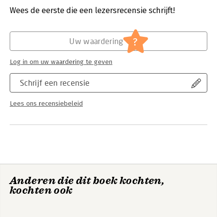
integration of core state powers proceeds mostly by
Wees de eerste die een lezersrecensie schrijft!
regulating national capacities, not by creating European ones,
Hoofdrubriek:
Mens en maatschappij
and leads to territorial fragmentation rather than increased
cohesiveness.
?
Uw waardering
Log in om uw waardering te geven
Schrijf een recensie
Lees ons recensiebeleid
Anderen die dit boek kochten,
kochten ook