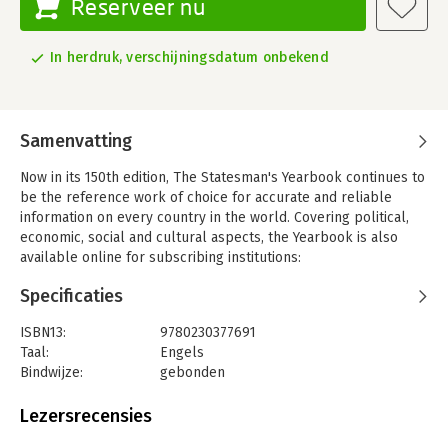
Reserveer nu
In herdruk, verschijningsdatum onbekend
Samenvatting
Now in its 150th edition, The Statesman's Yearbook continues to
be the reference work of choice for accurate and reliable
information on every country in the world. Covering political,
economic, social and cultural aspects, the Yearbook is also
available online for subscribing institutions:
www.statesmansyearbook.com .
Specificaties
ISBN13:
9780230377691
Taal:
Engels
Bindwijze:
gebonden
Uitgever:
Palgrave Macmillan
Verschijningsdatum:
2-8-2013
Lezersrecensies