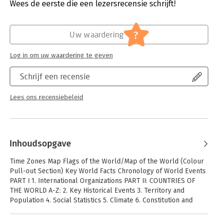
Hoofdrubriek:
Mens en maatschappij
Wees de eerste die een lezersrecensie schrijft!
Serie:
Statesman's Yearbook
?
Uw waardering
Log in om uw waardering te geven
Schrijf een recensie
Lees ons recensiebeleid
Inhoudsopgave
Time Zones Map Flags of the World/Map of the World (Colour
Pull-out Section) Key World Facts Chronology of World Events
PART I 1. International Organizations PART II: COUNTRIES OF
THE WORLD A-Z: 2. Key Historical Events 3. Territory and
Population 4. Social Statistics 5. Climate 6. Constitution and
Government 7. Government Chronology 8. Recent Elections 9.