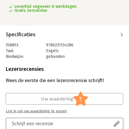
Levertijd ongeveer 6 werkdagen
Gratis verzonden
Specificaties
ISBN13:
9780231134286
Taal:
Engels
Bindwijze:
gebonden
Aantal pagina's:
160
Uitgever:
Uitgevers overig
Lezersrecensies
Verschijningsdatum:
13-6-2006
Wees de eerste die een lezersrecensie schrijft!
Hoofdrubriek:
Economie
?
Uw waardering
Log in om uw waardering te geven
Schrijf een recensie