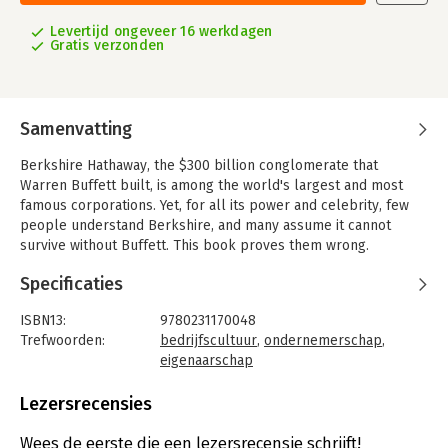
Levertijd ongeveer 16 werkdagen
Gratis verzonden
Samenvatting
Berkshire Hathaway, the $300 billion conglomerate that
Warren Buffett built, is among the world's largest and most
famous corporations. Yet, for all its power and celebrity, few
people understand Berkshire, and many assume it cannot
survive without Buffett. This book proves them wrong.
In a comprehensive portrait of the corporate culture that
Specificaties
unites Berkshire's subsidiaries, Lawrence A. Cunningham
unearths the traits that assure the conglomerate's continued
ISBN13:
9780231170048
prosperity. Riveting stories of each subsidiary's origins,
Trefwoorden:
bedrijfscultuur
,
ondernemerschap
,
triumphs, and journey to Berkshire reveal how managers
eigenaarschap
generate economic value from intangibles like thrift, integrity,
Taal:
Engels
entrepreneurship, autonomy, and a sense of permanence.
Bindwijze:
gebonden
Lezersrecensies
Aantal pagina's:
320
Rich with lessons for those wishing to profit from the
Uitgever:
Columbia University Press
Wees de eerste die een lezersrecensie schrijft!