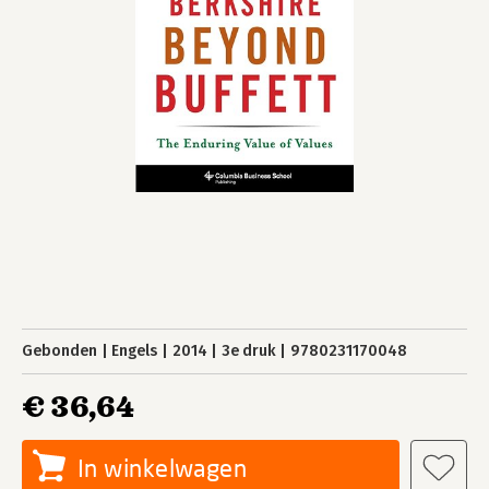
Gebonden
Engels
2014
3e druk
9780231170048
€ 36,64
In winkelwagen