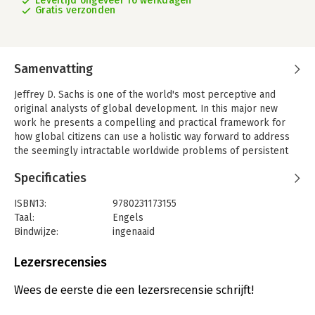
Levertijd ongeveer 16 werkdagen
Gratis verzonden
Samenvatting
Jeffrey D. Sachs is one of the world's most perceptive and
original analysts of global development. In this major new
work he presents a compelling and practical framework for
how global citizens can use a holistic way forward to address
the seemingly intractable worldwide problems of persistent
extreme poverty, environmental degradation, and political-
Specificaties
economic injustice: sustainable development. Sachs offers
readers, students, activists, environmentalists, and policy
ISBN13:
9780231173155
makers the tools, metrics, and practical pathways they need to
Taal:
Engels
achieve Sustainable Development Goals. Far more than a
Bindwijze:
ingenaaid
rhetorical exercise, this book is designed to inform, inspire, and
Aantal pagina's:
544
spur action. Based on Sachs's twelve years as director of the
Uitgever:
Columbia University Press
Lezersrecensies
Earth Institute at Columbia University, his thirteen years
Verschijningsdatum:
3-3-2015
advising the United Nations secretary-general on the
Wees de eerste die een lezersrecensie schrijft!
Millennium Development Goals, and his recent presentation of
Hoofdrubriek:
Economie
these ideas in a popular online course, The Age of Sustainable