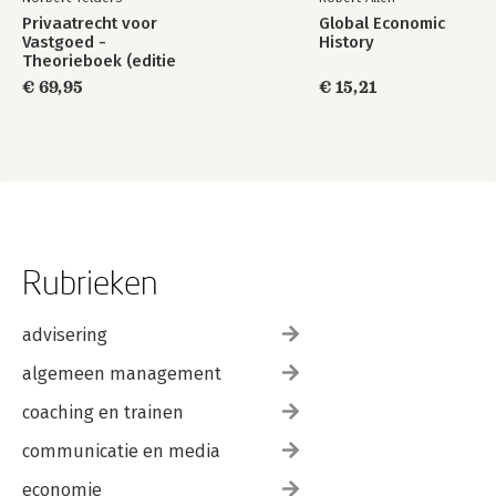
Privaatrecht voor
Global Economic
Vastgoed -
History
Theorieboek (editie
2023/2024)
€ 69,95
€ 15,21
Rubrieken
advisering
algemeen management
coaching en trainen
communicatie en media
economie