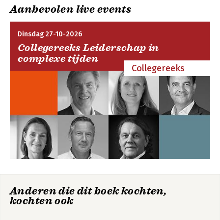
Ecosystem Services 14. Sustainable Development Goals
Aanbevolen live events
Bibliography Index
Dinsdag 27-10-2026
Collegereeks Leiderschap in
complexe tijden
Collegereeks
Anderen die dit boek kochten,
kochten ook