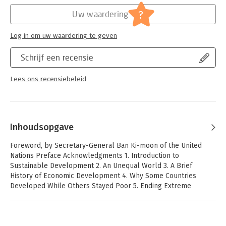
Development is a landmark publication and clarion call for all
?
who care about our planet and global justice. Visit
Uw waardering
http://cup.columbia.edu/extras/supplement/sachs-
9780231173148 for additional teaching materials for students
Log in om uw waardering te geven
and instructors, including chapter summaries, key concepts,
problem sets, and slides.
Schrijf een recensie
Lees ons recensiebeleid
Inhoudsopgave
Foreword, by Secretary-General Ban Ki-moon of the United
Nations Preface Acknowledgments 1. Introduction to
Sustainable Development 2. An Unequal World 3. A Brief
History of Economic Development 4. Why Some Countries
Developed While Others Stayed Poor 5. Ending Extreme
Poverty 6. Planetary Boundaries 7. Social Inclusion 8. Education
for All 9. Health for All 10. Food Security 11. Resilient Cities 12.
Climate Change 13. Saving Biodiversity and Protecting