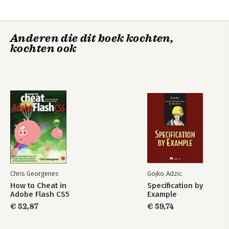
Chapter 8: Working with Sound
Chapter 9: Flash to Video
Chapter 10: Interactivity
Anderen die dit boek kochten,
kochten ook
Chris Georgenes
Gojko Adzic
How to Cheat in
Specification by
Adobe Flash CS5
Example
€ 52,87
€ 59,74