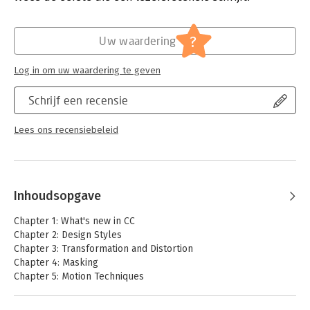
advantage.
Hoofdrubriek:
IT-management / ICT
Put the Adobe Flash CC cheats to the test with the
?
downloadable Flash source files, examples and video tutorials,
Uw waardering
and a creative commons game, developed with Adobe, to
demonstrate the new functionality of CC!
Log in om uw waardering te geven
Schrijf een recensie
Lees ons recensiebeleid
Inhoudsopgave
Chapter 1: What's new in CC
Chapter 2: Design Styles
Chapter 3: Transformation and Distortion
Chapter 4: Masking
Chapter 5: Motion Techniques
Chapter 6: Character Animation
Chapter 7: Animation Examples