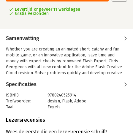
Levertijd ongeveer 11 werkdagen
Gratis verzonden
Samenvatting
Whether you are creating an animated short, catchy and fun
mobile game, or an innovative application, save time and
money with expert cheats by renowned Flash Expert, Chris
Georgenes with all new content for the Adobe Flash Creative
Cloud revision. Solve problems quickly and develop creative
projects, practical applications, and step-by-step tutorials.
Specificaties
Chris Georgenes shows you how to work from the problem to
the solution - from the viewpoint of an animator who has been
ISBN13:
9780240525914
commissioned to create a job and is working on a deadline and
Trefwoorden:
design
,
Flash
,
Adobe
to a budget. Many of these walkthroughs are real-world client
Taal:
Engels
projects, with the source files supplied for you to open and
Bindwijze:
paperback
explore. With these real-life professional projects you'll
Aantal pagina's:
379
Lezersrecensies
discover how to: center your stage, utilize the retina display
Uitgever:
Focal Press
support, navigate the new UI, learn how to develop interactive
Verschijningsdatum:
11-4-2014
Wees de eerste die een lezersrecensie schrijft!
content, and how to use the Adobe Creative Cloud to your