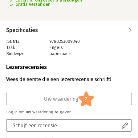
Levertijd ongeveer 8 werkdagen
Gratis verzonden
Specificaties
ISBN13:
9780253009340
Taal:
Engels
Bindwijze:
paperback
Aantal pagina's:
276
Uitgever:
Indiana University Press
Lezersrecensies
Verschijningsdatum:
16-1-2013
Wees de eerste die een lezersrecensie schrijft!
Hoofdrubriek:
Mens en maatschappij
?
Uw waardering
Log in om uw waardering te geven
Schrijf een recensie